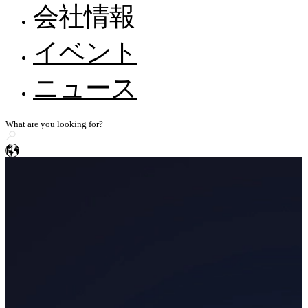
サポート体制
FreeScan Trak Nova 🛜
会社情報
ウェビナー
FreeProbeシリーズ
EXScan
Metrology Academy
自動車
全てのリソースを見る
会社情報
イベント
ハンディ3Dレーザースキャナー
ヘルプとフィードバック
代理店になる
エネルギー・重工業・公共事業
採用情報
FreeScan UE Nova 🛜
EXModel
知識ベース
ニュース
建設機械・交通機械
WorldSkillsとのストーリー
FreeScan Trio
メディア関連のお問い合わせ
BlueStar Mapping
FreeScan UE Pro2 🛜
コンピューター要件
船舶
ニッチ
ストーリー共有
FreeScan UE Pro
Geomagic Design X
電子・電機
FreeScan Comboシリーズ
ja
民間航空
高精度3D検査スキャナー
SHINING3D Inspect
OptimScan Q12/Q9 HD
NEW
医学・基礎研究
OptimScan Q12/Q9
PolyWorks Inspector
義肢・装具
ニッチ
OptimScan 5M Plus
Geomagic Control X
AutoScan Inspec2
文化創造・アート・カスタマイズ
スタンドアロン検査向け3Dスキャナー
研究・教育
デモ予約
FreeScan Omni 🛜
NEW