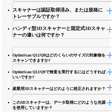
OptimScan Q12/Q9はマーカーレススキャンに対応して
スキャナーは認証取得済み、または規格に
す。より高い精度が求められる場合は、1mm、2mm、
トレーサブルですか？
は4mmの非反射マーカーを認識できます。
ハンディ型3Dスキャナーと固定式3Dスキャ
ナーの違いは何ですか？
OptimScan Q12/Q9はどのくらいのサイズの対象物を
スキャンできますか?
SHINING 3D精度試験所とは →
自動車、電子機器、金型製造などの高精度アプリケー
OptimScan Q12/Q9で検査を実行するにはどうすれば
ン シナリオでは、小型から中型の対象物にOptimScan
いいですか?
Q12/Q9を使用することをお勧めします。
OptimScan Q12/Q9ソフトウェアはSHINING3D Inspect
産業用3Dスキャナーはどのように校正されますか？
ールを統合し、比較、断面、特徴、寸法、ゲージ、レ
ト、クイック測定などの包括的な機能を提供し、多様
査要件に対応します。
この3Dスキャナーは、データ取得にどのような光源
を使用していますか？