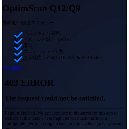
デモ予約
自動化ソリューション
OptimScan Q12/Q9
RobotScanシリーズ
NEW
高精度3D検査スキャナー
計測用アクセサリー
マーカーキットシリーズ
デュアルスキャン範囲
単眼・ステレオ融合（MSF）
二軸ターンテーブル
NEW
多重露出
シングルショット < 1 秒
3D計測ソリューションを見る
認証済み精度（VDI/VDE 2634 & ISO 10360）
業務用・EINSCAN
3Dデザイン向け
デモ依頼
オールインワン3Dスキャナー
EinScan Libre 🛜
EinScan Rigil 🛜
NEW
EinScan Medixa 🛜
NEW
デスクトップ3Dスキャナー
EinScan SP V2