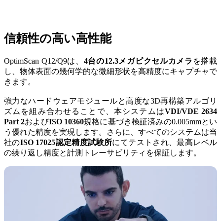
後処理
FabWash
信頼性の高い高性能
FabCure N2
NEW
FabCure 2
OptimScan Q12/Q9は、
4台の12.3メガピクセルカメラ
を搭載
し、物体表面の幾何学的な微細形状を高精度にキャプチャで
すべてのデンタル製品を見る
きます。
強力なハードウェアモジュールと高度な3D再構築アルゴリ
デモ予約
ズムを組み合わせることで、本システムは
VDI/VDE 2634
Part 2
および
ISO 10360
規格に基づき検証済みの0.005mmとい
う優れた精度を実現します。さらに、すべてのシステムは当
社の
ISO 17025認定精度試験所
にてテストされ、最高レベル
の繰り返し精度と計測トレーサビリティを保証します。