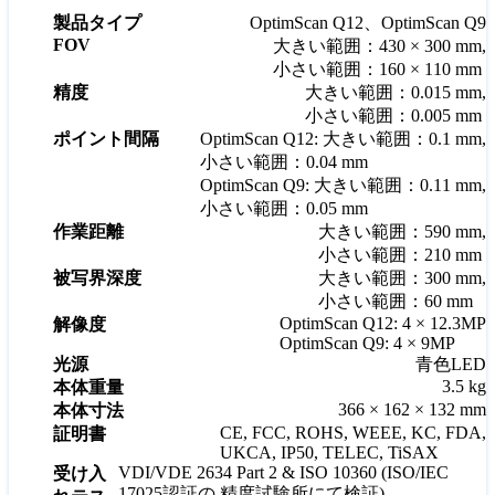
製品タイプ
OptimScan Q12、OptimScan Q9
FOV
大きい範囲：430 × 300 mm,
小さい範囲：160 × 110 mm
精度
大きい範囲：0.015 mm,
小さい範囲：0.005 mm
ポイント間隔
OptimScan Q12: 大きい範囲：0.1 mm,
小さい範囲：0.04 mm
OptimScan Q9: 大きい範囲：0.11 mm,
小さい範囲：0.05 mm
作業距離
大きい範囲：590 mm,
小さい範囲：210 mm
被写界深度
大きい範囲：300 mm,
小さい範囲：60 mm
OptimScan Q12: 4 × 12.3MP
解像度
OptimScan Q9: 4 × 9MP
光源
青色LED
3.5 kg
本体重量
366 × 162 × 132 mm
本体寸法
CE, FCC, ROHS, WEEE, KC, FDA,
証明書
UKCA, IP50, TELEC, TiSAX
VDI/VDE 2634 Part 2 & ISO 10360 (ISO/IEC
受け入
17025認証の 精度試験所にて検証)