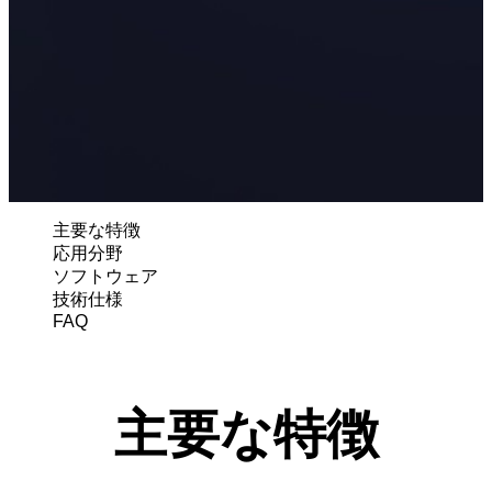
有線式口腔内スキャナー
Aoralscan Elite
Aoralscan Elf
NEW
Aoralscan 3
Aoralscan L
フェイス3Dスキャナー
e-Motion
NEW
主要な特徴
MetiSmile
応用分野
ソフトウェア
ラボスキャナー
技術仕様
FAQ
AutoScan-DS-EX Pro(H)
AutoScan-DS-EX Pro(C)
歯科用3Dプリンター
主要な特徴
AccuFab-F1
AccuFab-CEL
AccuFab-L4D/K