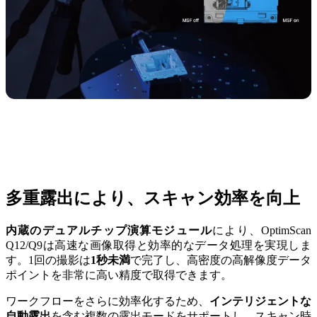
多重露出により、スキャン効率を向上
内蔵のデュアルチップ演算モジュール
により、OptimScan
Q12/Q9は高速な画像取得と効率的なデータ処理を実現しま
す。1回の撮影は
1秒未満
で完了し、高密度の高解像度データ
ポイントを非常に高い精度で取得できます。
ワークフローをさらに効率化するため、
インテリジェントな
自動露出
を含む複数の露出モードをサポートし、スキャン時