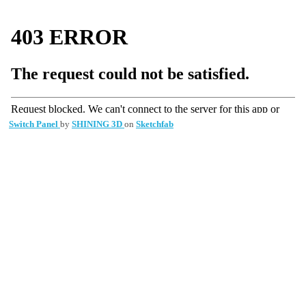
Switch Panel
by
SHINING 3D
on
Sketchfab