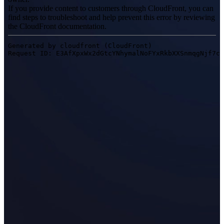
アクセサリー
FootStation 2
EinScan Libre用バックパック
業務用3Dスキャンソリューションを見る
プロシューマー
自動3Dモデリング向け
コスパ抜群のプロシューマー向け3Dスキャナー
EINSTAR Rockit
NEW
EINSTAR 2
NEW
EINSTAR VEGA
すべてのプロシューマー製品を見る
デンタル
歯科向け
無線式口腔内スキャナー
Aoralscan Elite Wireless
NEW
Aoralscan 3 Wireless