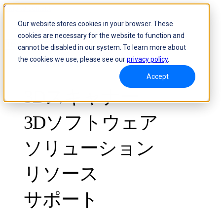
Skip to content
Our website stores cookies in your browser. These
cookies are necessary for the website to function and
Header Menu - Text
cannot be disabled in our system. To learn more about
the cookies we use, please see our
privacy policy
.
Accept
3Dスキャナー
3Dソフトウェア
ソリューション
リソース
計測グレード
品質管理向け
サポート
導入事例
光学式3D測定とトラキングシステム
FreeScan Trak ProW 🛜
ガイド
FreeScan