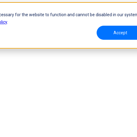
cessary for the website to function and cannot be disabled in our syste
licy
.
Accept
グシステム
ハンディ3Dレーザースキャナー
oW 🛜
FreeScan UE Nova 🛜
a 🛜
FreeScan Trio
ズ
FreeScan UE Pro2 🛜
FreeScan UE Pro
FreeScan Comboシリーズ
Dスキャナー
自動化ソリューション
NEW
RobotScanシリーズ
NEW
ションを見る