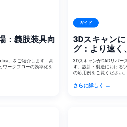
ガイド
が登場：義肢装具向
3Dスキャン
ー
グ：より速く
edixa」をご紹介します。高
3DスキャンがCADリバ
とワークフローの効率化を
す。設計・製造におけるツ
の応用例をご覧ください
→
さらに詳しく