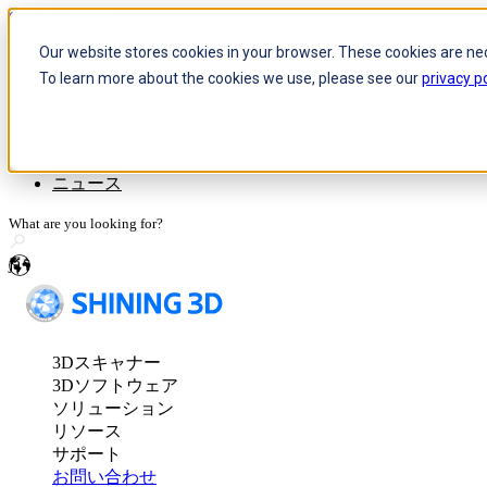
Skip to content
Our website stores cookies in your browser. These cookies are ne
To learn more about the cookies we use, please see our
privacy po
Header Menu - Text
光学式3D測定とトラキン
会社情報
イベント
FreeScan Trak Pr
ニュース
FreeScan Trak Nov
FreeProbeシリー
ja
スタンドアロン検査向け3
FreeScan Omni 🛜
3Dスキャナー
3D計測ソリュー
3Dソフトウェア
ソリューション
リソース
サポート
お問い合わせ