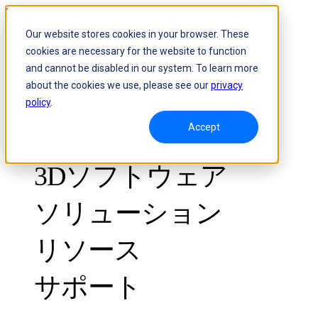
Skip to content
Our website stores cookies in your browser. These
cookies are necessary for the website to function
Header Menu - Text
and cannot be disabled in our system. To learn more
about the cookies we use, please see our
privacy
policy
.
Accept
3Dスキャナー
3Dソフトウェア
ソリューション
リソース
計測グレード
品質管理向け
サポート
導入事例
光学式3D測定とトラキングシステム
FreeScan Trak ProW 🛜
ガイド
FreeScan