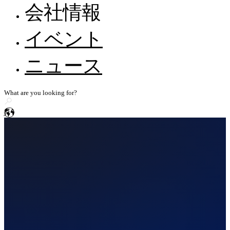
サポート体制
FreeScan Trak Nova 🛜
会社情報
ウェビナー
FreeProbeシリーズ
EXScan
Metrology Academy
自動車
全てのリソースを見る
会社情報
イベント
ハンディ3Dレーザースキャナー
ヘルプとフィードバック
代理店になる
エネルギー・重工業・公共事業
採用情報
FreeScan UE Nova 🛜
EXModel
知識ベース
ニュース
建設機械・交通機械
WorldSkillsとのストーリー
FreeScan Trio
メディア関連のお問い合わせ
BlueStar Mapping
FreeScan UE Pro2 🛜
コンピューター要件
船舶
ニッチ
ストーリー共有
FreeScan UE Pro
Geomagic Design X
電子・電機
FreeScan Comboシリーズ
ja
民間航空
高精度3D検査スキャナー
SHINING3D Inspect
OptimScan Q12/Q9 HD
NEW
医学・基礎研究
OptimScan Q12/Q9
PolyWorks Inspector
義肢・装具
ニッチ
OptimScan 5M Plus
Geomagic Control X
AutoScan Inspec2
文化創造・アート・カスタマイズ
スタンドアロン検査向け3Dスキャナー
研究・教育
デモ予約
FreeScan Omni 🛜
NEW