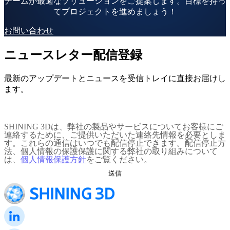
チームが最適なソリューションをご提案します。目標を持っ
てプロジェクトを進めましょう！
有線式口腔内スキャナー
Aoralscan Elite
お問い合わせ
Aoralscan Elf
NEW
Intermold Tokyo
ニュースレター配信登録
Aoralscan 3
Aoralscan L
2025
最新のアップデートとニュースを受信トレイに直接お届けし
ます。
フェイス3Dスキャナー
e-Motion
NEW
2025年4月16日（水）～18日（金）3日間で東京ビッグ
MetiSmile
サイトにて開催される「Intermold Tokyo 2025」に出展
SHINING 3Dは、弊社の製品やサービスについてお客様にご
致します。皆様のご来場を心よりお待ちしておりま
連絡するために、ご提供いただいた連絡先情報を必要としま
ラボスキャナー
す！
す。これらの通信はいつでも配信停止できます。配信停止方
法、個人情報の保護保護に関する弊社の取り組みについて
さらに詳しく
AutoScan-DS-EX Pro(H)
は、
個人情報保護方針
をご覧ください。
AutoScan-DS-EX Pro(C)
歯科用3Dプリンター
AccuFab-F1
AccuFab-CEL
AccuFab-L4D/K