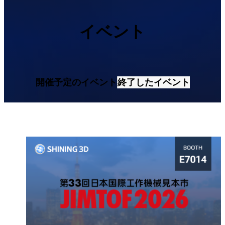
デモ予約
自動化ソリューション
RobotScanシリーズ
NEW
イベント
計測用アクセサリー
マーカーキットシリーズ
二軸ターンテーブル
NEW
開催予定のイベント
終了したイベント
3D計測ソリューションを見る
業務用・EINSCAN
3Dデザイン向け
オールインワン3Dスキャナー
EinScan Libre 🛜
EinScan Rigil 🛜
NEW
EinScan Medixa 🛜
NEW
デスクトップ3Dスキャナー
EinScan SP V2