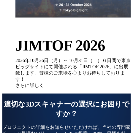
アクセサリー
FootStation 2
EinScan Libre用バックパック
業務用3Dスキャンソリューションを見る
プロシューマー
自動3Dモデリング向け
JIMTOF 2026
コスパ抜群のプロシューマー向け3Dスキャナー
2026年10月26日（月）～ 10月31日（土）６日間で東京
EINSTAR Rockit
NEW
ビッグサイトにて開催される「JIMTOF 2026」に出展
EINSTAR 2
NEW
致します。皆様のご来場を心よりお待ちしておりま
EINSTAR VEGA
す！
さらに詳しく
すべてのプロシューマー製品を見る
デンタル
歯科向け
適切な3Dスキャナーの選択にお困りで
すか？
無線式口腔内スキャナー
Aoralscan Elite Wireless
NEW
プロジェクトの詳細をお知らせいただければ、当社の専門家
Aoralscan 3 Wireless