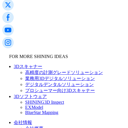
後処理
FabWash
FabCure N2
NEW
FabCure 2
JIMTOF2024
すべてのデンタル製品を見る
FOR MORE SHINING IDEAS
2024年11月5日(火)～10日(日)東京ビッグサイトにて開
デモ予約
催される「JIMTOF2024」に出展致します。皆様のご来
3Dスキャナー
場を心よりお待ちしております！
高精度の計測グレードソリューション
さらに詳しく
業務用3Dデジタルソリューション
デジタルデンタルソリューション
プロシューマー向け3Dスキャナー
3Dソフトウェア
SHINING3D Inspect
EXModel
BlueStar Mapping
会社情報