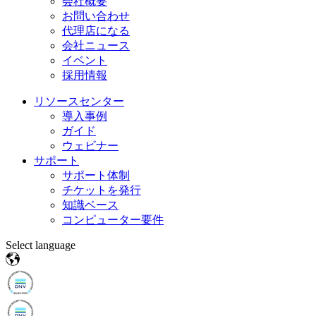
会社概要
お問い合わせ
代理店になる
会社ニュース
イベント
採用情報
Intermold Japan
リソースセンター
導入事例
2024
ガイド
ウェビナー
サポート
2024年6月26日(水)～28日(金)ポートメッセなごやにて
サポート体制
開催される「INTERMOLD 名古屋」に出展致します。
チケットを発行
皆様のご来場を心よりお待ちしております！
知識ベース
さらに詳しく
コンピューター要件
Select language