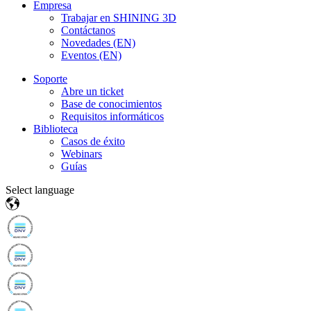
OT World
Empresa
Escáner facial 3D
Trabajar en SHINING 3D
e-Motion
NUEVO
Contáctanos
Ven a visitarnos al OT World 2026
Novedades (EN)
MetiSmile
Saber más
Eventos (EN)
Unidades de postprocesado
Soporte
Abre un ticket
FabWash
NUEVO
Base de conocimientos
FabCure N2
Requisitos informáticos
FabCure 2
Biblioteca
Casos de éxito
Webinars
Ver todos los productos
Guías
Select language
Contáctanos
Advanced