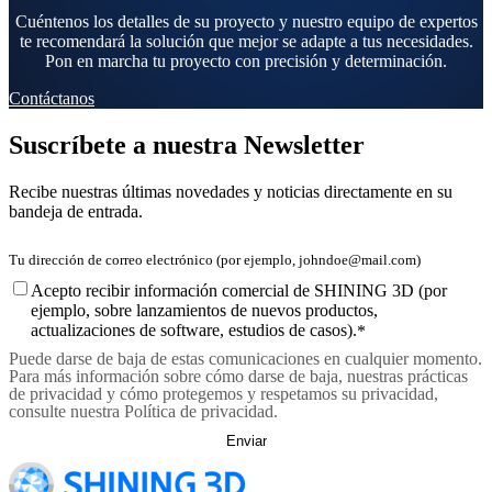
Escáner 3D de escritorio
Cuéntenos los detalles de su proyecto y nuestro equipo de expertos
EinScan SP V2
te recomendará la solución que mejor se adapte a tus necesidades.
Pon en marcha tu proyecto con precisión y determinación.
EinScan SE V2
Contáctanos
Accesorios
Suscríbete a nuestra Newsletter
FootStation 2
Mochila para el EinScan Libre
Recibe nuestras últimas novedades y noticias directamente en su
bandeja de entrada.
Ver todos los productos
NIVEL BÁSICO · EINSTAR
DE MODELADO 3D
Metrology Day
Acepto recibir información comercial de SHINING 3D (por
Escáner 3D asequible para principiantes
ejemplo, sobre lanzamientos de nuevos productos,
Shining 3D x
actualizaciones de software, estudios de casos).
*
EINSTAR Rockit
NUEVO
Puede darse de baja de estas comunicaciones en cualquier momento.
EINSTAR 2
NUEVO
Para más información sobre cómo darse de baja, nuestras prácticas
Mediba |
EINSTAR VEGA
de privacidad y cómo protegemos y respetamos su privacidad,
consulte nuestra Política de privacidad.
Ver todos los productos
Irapuato,
DENTAL
ODONTOLOGÍA DIGITAL