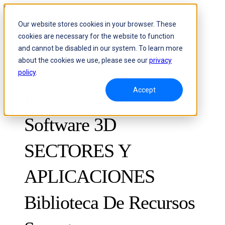
Skip to content
Our website stores cookies in your browser. These
cookies are necessary for the website to function
Header Menu - Text
and cannot be disabled in our system. To learn more
about the cookies we use, please see our
privacy
policy
.
Accept
Escáneres 3D
Software 3D
SECTORES Y
APLICACIONES
METROLOGÍA
PARA EL CONTROL DE CALIDAD
Biblioteca De Recursos
Sistema óptico de medición 3D y seguimiento dinámico
FreeScan Trak ProW
FreeScan
Casos de éxito