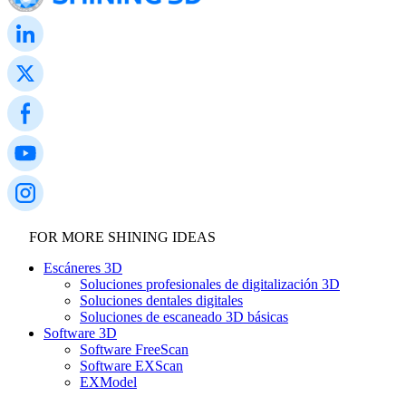
Guanajuato
Escaneo intraoral
Aoralscan Elf
NEUVO
Registrate a nuestro metrology day, Escaneo 3D de alta con la
Aoralscan Elite Wireless
NUEVO
mejor relación calidad precio, te espera.
Aoralscan Elite
!Registrate!
Aoralscan 3 Wireless
Aoralscan 3
Escáner para laboratorio
AutoScan-DS-EX Pro (H)
AutoScan-DS-EX Pro (C)
FOR MORE SHINING IDEAS
Impresión 3D
Escáneres 3D
Soluciones profesionales de digitalización 3D
Ceramix-Nano
NEUVO
Soluciones dentales digitales
AccuFab-Aris
NEUVO
Soluciones de escaneado 3D básicas
AccuFab F1
Software 3D
Software FreeScan
AccuFab CEL
Software EXScan
AccuFab L4D/K
EXModel