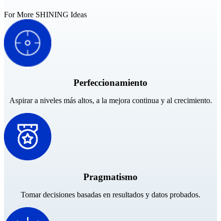
PROFESIONAL · EINSCAN
PARA EL DISEÑO 3D
For More SHINING Ideas
Escáner 3D láser "todo en uno"
EinScan Libre
Serie EinScan Rigil
NUEVO
EinScan Medixa
NUEVO
Perfeccionamiento
Escáner 3D portátil con fuente de luz híbrida
Aspirar a niveles más altos, a la mejora continua y al crecimiento.
EinScan H2
Escáner 3D de escritorio
EinScan SP V2
EinScan SE V2
Accesorios
Pragmatismo
FootStation 2
Tomar decisiones basadas en resultados y datos probados.
Mochila para el EinScan Libre
Ver todos los productos