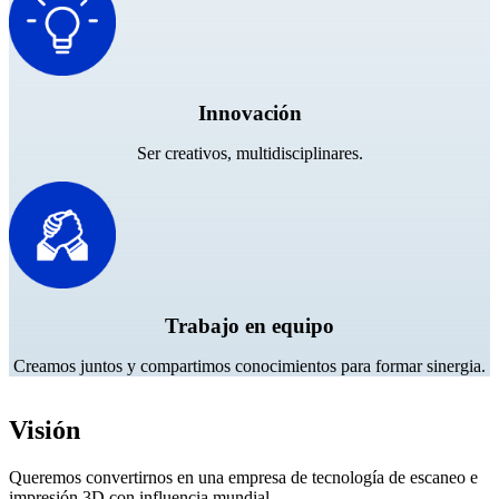
NIVEL BÁSICO · EINSTAR
DE MODELADO 3D
Escáner 3D asequible para principiantes
Innovación
EINSTAR Rockit
NUEVO
EINSTAR 2
NUEVO
Ser creativos, multidisciplinares.
EINSTAR VEGA
Ver todos los productos
DENTAL
ODONTOLOGÍA DIGITAL
Escaneo intraoral
Trabajo en equipo
Aoralscan Elf
NEUVO
Aoralscan Elite Wireless
NUEVO
Creamos juntos y compartimos conocimientos para formar sinergia.
Aoralscan Elite
Aoralscan 3 Wireless
Visión
Aoralscan 3
Queremos convertirnos en una empresa de tecnología de escaneo e
Escáner para laboratorio
impresión 3D con influencia mundial