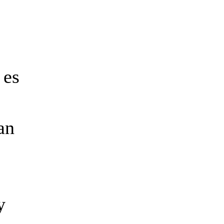
 es
an
y