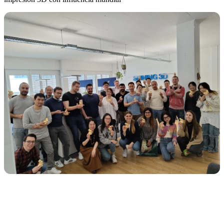
AutoScan-DS-EX Pro (H)
AutoScan-DS-EX Pro (C)
Impresión 3D
Ceramix-Nano
NEUVO
AccuFab-Aris
NEUVO
AccuFab F1
AccuFab CEL
AccuFab L4D/K
Escáner facial 3D
e-Motion
NUEVO
MetiSmile
Unidades de postprocesado
FabWash
NUEVO
FabCure N2
FabCure 2