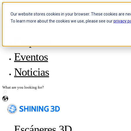
Skip to content
Our website stores cookies in your browser. These cookies are ne
To learn more about the cookies we use, please see our
privacy po
Header Menu - Text
Empresa
¿Quiénes somos?
Eventos
El equipo
Conviértase en distribuidor
Medios de comunicación
Noticias
Comparte tu historia
es
Escáneres 3D