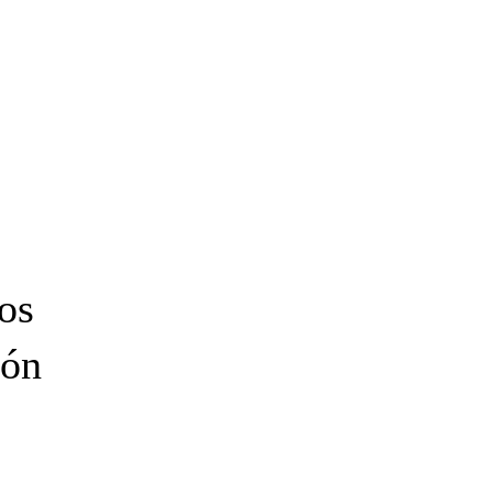
os
ión