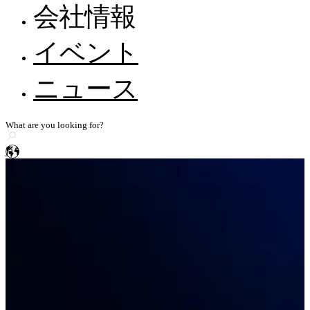
サポート体制
FreeScan Trak Nova 🛜
会社情報
ウェビナー
FreeProbeシリーズ
EXScan
Metrology Academy
自動車
全てのリソースを見る
会社情報
イベント
ハンディ3Dレーザースキャナー
ヘルプとフィードバック
代理店になる
エネルギー・重工業・公共事業
採用情報
FreeScan UE Nova 🛜
EXModel
知識ベース
ニュース
建設機械・交通機械
WorldSkillsとのストーリー
FreeScan Trio
メディア関連のお問い合わせ
BlueStar Mapping
FreeScan UE Pro2 🛜
コンピューター要件
船舶
ニッチ
ストーリー共有
FreeScan UE Pro
Geomagic Design X
電子・電機
FreeScan Comboシリーズ
ja
民間航空
高精度3D検査スキャナー
SHINING3D Inspect
OptimScan Q12/Q9 HD
NEW
医学・基礎研究
OptimScan Q12/Q9
PolyWorks Inspector
義肢・装具
ニッチ
OptimScan 5M Plus
Geomagic Control X
AutoScan Inspec2
文化創造・アート・カスタマイズ
スタンドアロン検査向け3Dスキャナー
研究・教育
デモ予約
FreeScan Omni 🛜
NEW