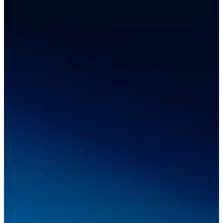
アクセサリー
FootStation 2
EinScan Libre用バックパック
業務用3Dスキャンソリューションを見る
プロシューマー
自動3Dモデリング向け
コスパ抜群のプロシューマー向け3Dスキャナー
EINSTAR Rockit
NEW
EINSTAR 2
NEW
EINSTAR VEGA
すべてのプロシューマー製品を見る
デンタル
歯科向け
無線式口腔内スキャナー
Aoralscan Elite Wireless
NEW
Aoralscan 3 Wireless