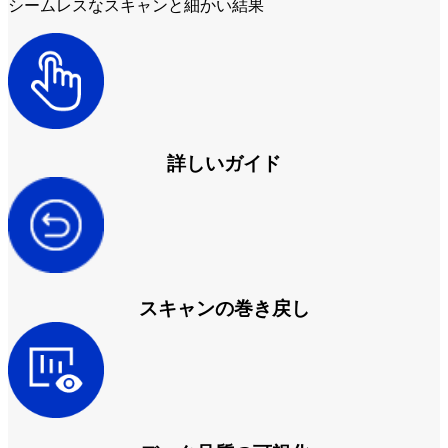
シームレスなスキャンと細かい結果
後処理
FabWash
FabCure N2
NEW
FabCure 2
すべてのデンタル製品を見る
詳しいガイド
デモ予約
スキャンの巻き戻し