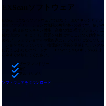
デモ予約
自動化ソリューション
EXScanソフトウェア
RobotScanシリーズ
NEW
計測用アクセサリー
EXScanは単なるソフトウェアではなく、3Dスキャンとデジ
タルファブリケーションの無限の可能性への道です。使いや
マーカーキットシリーズ
すさ、統合的なスキャン機能、高度な後処理オプション、正
二軸ターンテーブル
NEW
確な測定ツールにより、品質を犠牲にすることなく効率を求
めるプロフェッショナルや愛好家にとって頼りになるソリュ
3D計測ソリューションを見る
ーションとなっています。物理的な現実を卓越したデジタル
に変えるあなたのパートナー、EXScanで3Dスキャンの未来
業務用・EINSCAN
3Dデザイン向け
を今すぐ体験してください。
オールインワン3Dスキャナー
ユーザーフレンドリー
EinScan Libre 🛜
多機能性
知的アルゴリズム
EinScan Rigil 🛜
NEW
EinScan Medixa 🛜
NEW
ソフトウェアをダウンロード
デスクトップ3Dスキャナー
EinScan SP V2