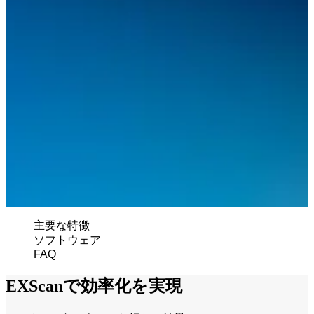
有線式口腔内スキャナー
Aoralscan Elite
Aoralscan Elf
NEW
Aoralscan 3
Aoralscan L
フェイス3Dスキャナー
e-Motion
NEW
MetiSmile
ラボスキャナー
AutoScan-DS-EX Pro(H)
主要な特徴
AutoScan-DS-EX Pro(C)
ソフトウェア
FAQ
歯科用3Dプリンター
AccuFab-F1
EXScanで効率化を実現
AccuFab-CEL
AccuFab-L4D/K