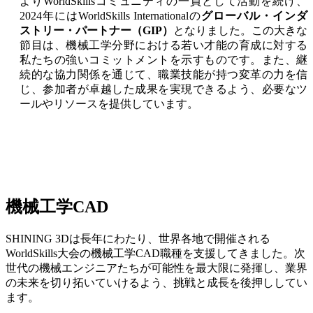
e-Motion
NEW
よりWorldSkillsコミュニティの一員として活動を続け、
2024年にはWorldSkills Internationalの
グローバル・インダ
MetiSmile
ストリー・パートナー（GIP）
となりました。この大きな
節目は、機械工学分野における若い才能の育成に対する
ラボスキャナー
私たちの強いコミットメントを示すものです。また、継
AutoScan-DS-EX Pro(H)
続的な協力関係を通じて、職業技能が持つ変革の力を信
AutoScan-DS-EX Pro(C)
じ、参加者が卓越した成果を実現できるよう、必要なツ
ールやリソースを提供しています。
歯科用3Dプリンター
AccuFab-F1
AccuFab-CEL
AccuFab-L4D/K
後処理
機械工学CAD
FabWash
FabCure N2
NEW
SHINING 3Dは長年にわたり、世界各地で開催される
FabCure 2
WorldSkills大会の機械工学CAD職種を支援してきました。次
世代の機械エンジニアたちが可能性を最大限に発揮し、業界
すべてのデンタル製品を見る
の未来を切り拓いていけるよう、挑戦と成長を後押ししてい
ます。