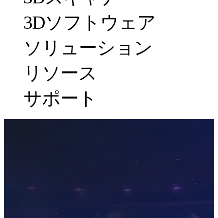
3Dソフトウェア
ソリューション
リソース
計測グレード
品質管理向け
サポート
導入事例
光学式3D測定とトラキングシステム
FreeScan Trak ProW 🛜
ガイド
FreeScan
サポート体制
FreeScan Trak Nova 🛜
ウェビナー
FreeProbeシリーズ
EXScan
Metrology Academy
自動車
全てのリソースを見る
ハンディ3Dレーザースキャナー
ヘルプとフィードバック
エネルギー・重工業・公共事業
FreeScan UE Nova 🛜
EXModel
知識ベース
建設機械・交通機械
FreeScan Trio
BlueStar Mapping
FreeScan UE Pro2 🛜
コンピューター要件
船舶
ニッチ
FreeScan UE Pro
Geomagic Design X
電子・電機
FreeScan Comboシリーズ