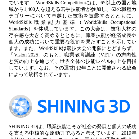
EINSTAR Rockit
NEW
でいます。 WorldSkills Competitionには、65以上の国と地
域から1,400人を超える若手技能者が参加し、62の職種カ
EINSTAR 2
NEW
テゴリーにおいて卓越した技術を披露するとともに、
EINSTAR VEGA
WorldSkills職業能力基準（WorldSkills Occupational
Standards）を体現しています。この大会は、技術人材の
すべてのプロシューマー製品を見る
存在感を大きく高めるとともに、職業技能が経済成長や
デンタル
歯科向け
個人の成功において重要な役割を果たすことを示してい
ます。また、WorldSkillsは競技大会の開催にとどまらず、
「Vision 2025」のもと、職業教育訓練（VET）の志向性
無線式口腔内スキャナー
と質の向上を通じて、世界全体の技能レベル向上を目指
Aoralscan Elite Wireless
NEW
しています。なお、その運営は2年ごとに開催される総会
Aoralscan 3 Wireless
によって統括されています。
有線式口腔内スキャナー
Aoralscan Elite
Aoralscan Elf
NEW
Aoralscan 3
Aoralscan L
SHINING 3Dは、職業技能こそが社会の発展と個人の成功
フェイス3Dスキャナー
を支える中核的な原動力であると考えています。2019年