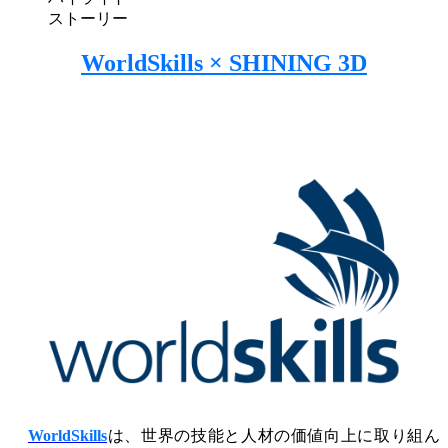
業務用・EINSCAN
3Dデザイン向け
ストーリー
オールインワン3Dスキャナー
WorldSkills × SHINING 3D
EinScan Libre 🛜
EinScan Rigil 🛜
NEW
EinScan Medixa 🛜
NEW
デスクトップ3Dスキャナー
EinScan SP V2
アクセサリー
FootStation 2
EinScan Libre用バックパック
業務用3Dスキャンソリューションを見る
プロシューマー
自動3Dモデリング向け
コスパ抜群のプロシューマー向け3Dスキャナー
WorldSkills
は、世界の技能と人材の価値向上に取り組ん