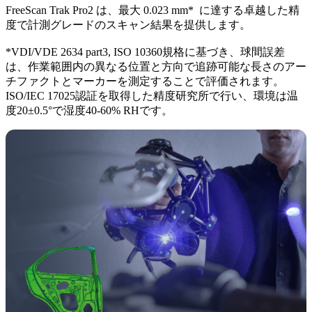
FreeScan Trak Pro2 は、最大 0.023 mm* に達する卓越した精
度で計測グレードのスキャン結果を提供します。
*VDI/VDE 2634 part3, ISO 10360規格に基づき、球間誤差
は、作業範囲内の異なる位置と方向で追跡可能な長さのアー
チファクトとマーカーを測定することで評価されます。
ISO/IEC 17025認証を取得した精度研究所で行い、環境は温
度20±0.5°で湿度40‐60% RHです。