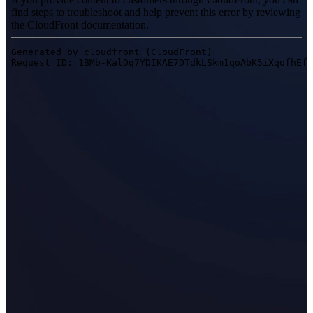
アクセサリー
FootStation 2
EinScan Libre用バックパック
業務用3Dスキャンソリューションを見る
プロシューマー
自動3Dモデリング向け
コスパ抜群のプロシューマー向け3Dスキャナー
EINSTAR Rockit
NEW
EINSTAR 2
NEW
EINSTAR VEGA
すべてのプロシューマー製品を見る
デンタル
歯科向け
無線式口腔内スキャナー
Aoralscan Elite Wireless
NEW
Aoralscan 3 Wireless