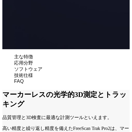
有線式口腔内スキャナー
Aoralscan Elite
Aoralscan Elf
NEW
Aoralscan 3
Aoralscan L
フェイス3Dスキャナー
主な特徴
e-Motion
NEW
応用分野
MetiSmile
ソフトウェア
技術仕様
ラボスキャナー
FAQ
AutoScan-DS-EX Pro(H)
マーカーレスの光学的3D測定とトラッ
AutoScan-DS-EX Pro(C)
キング
歯科用3Dプリンター
AccuFab-F1
品質管理と3D検査に最適な計測ツールといえます。
AccuFab-CEL
高い精度と繰り返し精度を備えたFreeScan Trak Pro2は、マー
AccuFab-L4D/K