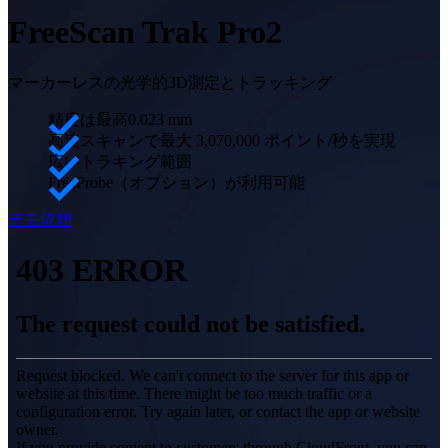
デモ予約
自動化ソリューション
FreeScan Trak Pro2
RobotScanシリーズ
NEW
マーカーレスの光学的3D測定とトラッキング
計測用アクセサリー
マーカーキットシリーズ
精度は最高0.023 mm
二軸ターンテーブル
NEW
高速スキャンで最大 3,070,000 ポイント/秒を実現
広いトラキング範囲
3D計測ソリューションを見る
FreeProbe（オプション）が利用可能
業務用・EINSCAN
3Dデザイン向け
デモ依頼
オールインワン3Dスキャナー
EinScan Libre 🛜
EinScan Rigil 🛜
NEW
EinScan Medixa 🛜
NEW
デスクトップ3Dスキャナー
EinScan SP V2