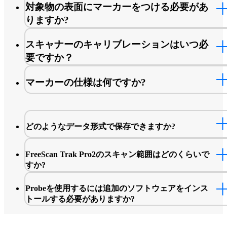
対象物の表面にマーカーをつける必要があ
りますか?
スキャナーのキャリブレーションはいつ必
要ですか？
初めて使用する場合、または1 ～ 2週間使用しなかっ
マーカーの仕様は何ですか?
後。
輸送中など、スキャナーが激しく揺れたり振動した
た場合。
どのようなデータ形式で保存できますか?
精度が大幅に低下し、頻繁に位置合わせのずれが発
たり、マーカーが認識されなくなったりした場合。
FreeScan Trak Pro2のスキャン範囲はどのくらいで
スキャンデータが不完全であるか、品質が著しく低
すか?
た場合。
Probeを使用するには追加のソフトウェアをインス
トールする必要がありますか?