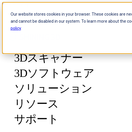
Skip to content
Our website stores cookies in your browser. These cookies are ne
and cannot be disabled in our system. To learn more about the co
Header Menu - Text
policy
.
3Dスキャナー
3Dソフトウェア
ソリューション
リソース
計測グレード
品質管理向け
サポート
導入事例
光学式3D測定とトラキングシステム
FreeScan Trak ProW 🛜
ガイド
FreeScan