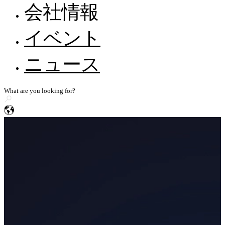
サポート体制
FreeScan Trak Nova 🛜
会社情報
ウェビナー
FreeProbeシリーズ
EXScan
Metrology Academy
自動車
全てのリソースを見る
会社情報
イベント
ハンディ3Dレーザースキャナー
ヘルプとフィードバック
代理店になる
エネルギー・重工業・公共事業
採用情報
FreeScan UE Nova 🛜
EXModel
知識ベース
ニュース
建設機械・交通機械
WorldSkillsとのストーリー
FreeScan Trio
メディア関連のお問い合わせ
BlueStar Mapping
FreeScan UE Pro2 🛜
コンピューター要件
船舶
ニッチ
ストーリー共有
FreeScan UE Pro
Geomagic Design X
電子・電機
FreeScan Comboシリーズ
民間航空
高精度3D検査スキャナー
SHINING3D Inspect
OptimScan Q12/Q9 HD
NEW
医学・基礎研究
OptimScan Q12/Q9
PolyWorks Inspector
義肢・装具
ニッチ
OptimScan 5M Plus
Geomagic Control X
AutoScan Inspec2
文化創造・アート・カスタマイズ
スタンドアロン検査向け3Dスキャナー
研究・教育
デモ予約
FreeScan Omni 🛜
NEW