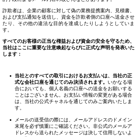
有線式口腔内スキャナー
詐欺者は、企業の顧客に対して偽の業務提携案内、見積書、
および支払通知を送信し、資金を詐欺者側の口座へ送金させ
Aoralscan Elite
たり、その他の違法な目的を達成したりしようとしていま
Aoralscan Elf
NEW
す。
Aoralscan 3
Aoralscan L
すべてのお客様の正当な権益および資金の安全を守るため、
当社はここに重要な注意喚起ならびに正式な声明を発表いた
フェイス3Dスキャナー
します：
e-Motion
NEW
MetiSmile
当社とのすべての取引におけるお支払いは、当社の正
式な会社口座を通じてのみ決済されます。
いかなる場
ラボスキャナー
合においても、個人名義の口座への送金をお願いする
AutoScan-DS-EX Pro(H)
ことはございません。お支払い情報の変更がある場合
AutoScan-DS-EX Pro(C)
は、当社の公式チャネルを通じてのみご案内いたしま
す。
歯科用3Dプリンター
メールの送受信の際には、メールアドレスのドメイン
AccuFab-F1
末尾を必ず慎重にご確認ください。非公式のメールア
AccuFab-CEL
ドレスから送られたメッセージは決して信用しないよ
AccuFab-L4D/K