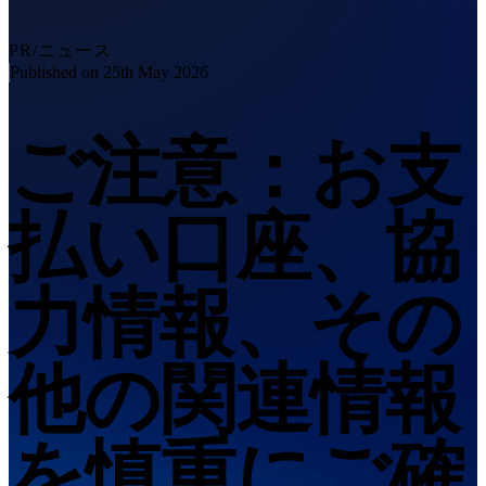
デモ予約
自動化ソリューション
RobotScanシリーズ
NEW
PR/ニュース
Published on 25th May 2026
計測用アクセサリー
マーカーキットシリーズ
ご注意：お支
二軸ターンテーブル
NEW
3D計測ソリューションを見る
払い口座、協
業務用・EINSCAN
3Dデザイン向け
オールインワン3Dスキャナー
力情報、その
EinScan Libre 🛜
EinScan Rigil 🛜
NEW
他の関連情報
EinScan Medixa 🛜
NEW
デスクトップ3Dスキャナー
を慎重にご確
EinScan SP V2