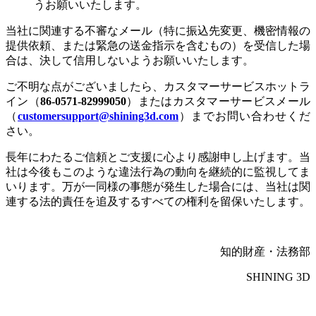
うお願いいたします。
後処理
当社に関連する不審なメール（特に振込先変更、機密情報の
提供依頼、または緊急の送金指示を含むもの）を受信した場
FabWash
合は、決して信用しないようお願いいたします。
FabCure N2
NEW
FabCure 2
ご不明な点がございましたら、カスタマーサービスホットラ
イン（
86-0571-82999050
）またはカスタマーサービスメール
すべてのデンタル製品を見る
（
customersupport@shining3d.com
）までお問い合わせくだ
さい。
デモ予約
長年にわたるご信頼とご支援に心より感謝申し上げます。当
社は今後もこのような違法行為の動向を継続的に監視してま
いります。万が一同様の事態が発生した場合には、当社は関
連する法的責任を追及するすべての権利を留保いたします。
知的財産・法務部
SHINING 3D