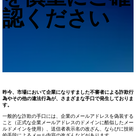
アクセサリー
認ください
FootStation 2
EinScan Libre用バックパック
業務用3Dスキャンソリューションを見る
プロシューマー
自動3Dモデリング向け
コスパ抜群のプロシューマー向け3Dスキャナー
EINSTAR Rockit
NEW
EINSTAR 2
NEW
EINSTAR VEGA
すべてのプロシューマー製品を見る
昨今、市場において企業になりすました不審者による詐欺行
為やその他の違法行為が、さまざまな手口で発生しておりま
デンタル
歯科向け
す。
無線式口腔内スキャナー
一般的な詐欺の手口には、企業のメールアドレスを偽装する
こと（正式な企業メールアドレスのドメインに酷似したメー
Aoralscan Elite Wireless
NEW
ルドメインを使用）、送信者表示名の改ざん、ならびに技術
Aoralscan 3 Wireless
的手段によるメール内容の改ざんなどがあります。