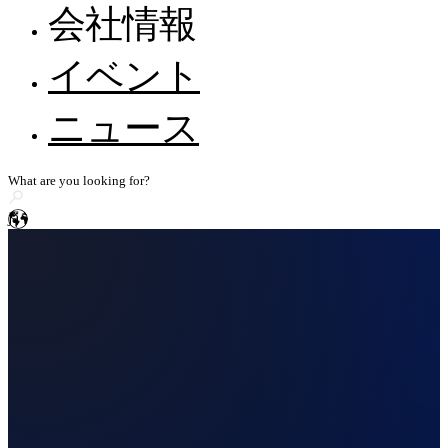
サポート体制
FreeScan Trak Nova 🛜
会社情報
ウェビナー
FreeProbeシリーズ
EXScan
Metrology Academy
自動車
全てのリソースを見る
会社情報
イベント
ハンディ3Dレーザースキャナー
ヘルプとフィードバック
代理店になる
エネルギー・重工業・公共事業
採用情報
FreeScan UE Nova 🛜
EXModel
知識ベース
ニュース
建設機械・交通機械
WorldSkillsとのストーリー
FreeScan Trio
メディア関連のお問い合わせ
BlueStar Mapping
FreeScan UE Pro2 🛜
コンピューター要件
船舶
ニッチ
ストーリー共有
FreeScan UE Pro
Geomagic Design X
電子・電機
FreeScan Comboシリーズ
ja
民間航空
高精度3D検査スキャナー
SHINING3D Inspect
OptimScan Q12/Q9 HD
NEW
医学・基礎研究
OptimScan Q12/Q9
PolyWorks Inspector
義肢・装具
ニッチ
OptimScan 5M Plus
Geomagic Control X
AutoScan Inspec2
文化創造・アート・カスタマイズ
スタンドアロン検査向け3Dスキャナー
研究・教育
デモ予約
FreeScan Omni 🛜
NEW