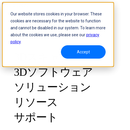
Skip to content
Our website stores cookies in your browser. These
cookies are necessary for the website to function
Header Menu - Text
and cannot be disabled in our system. To learn more
about the cookies we use, please see our
privacy
policy
.
Accept
3Dスキャナー
3Dソフトウェア
ソリューション
リソース
計測グレード
品質管理向け
サポート
導入事例
光学式3D測定とトラキングシステム
FreeScan Trak ProW 🛜
ガイド
FreeScan