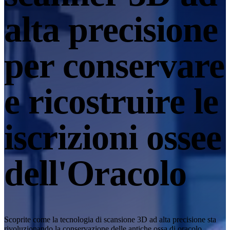
Scanner 3D da tavolo
alta precisione
EinScan SP V2
EinScan SE V2
per conservare
Accessori
FootStation 2
Zaino per EinScan Libre
e ricostruire le
Scopri le nostre soluzioni professionali
LIVELLO BASE · EINSTAR
PER GLI APPASSIONATI
iscrizioni ossee
I migliori scanner 3D economici per principianti
EINSTAR Rockit 🛜
NUOVO
dell'Oracolo
EINSTAR 2 🛜
NUOVO
EINSTAR VEGA 🛜
Vedi la nostra soluzione Entry-Level
DENTAL
PER L'ODONTOIATRIA DIGITALE
Scoprite come la tecnologia di scansione 3D ad alta precisione sta
rivoluzionando la conservazione delle antiche ossa di oracolo,