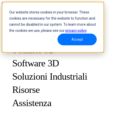
Skip to content
Our website stores cookies in your browser. These
cookies are necessary for the website to function and
Header Menu - Text
cannot be disabled in our system. To learn more about
the cookies we use, please see our
privacy policy
.
Accept
Scanner 3D
Software 3D
Soluzioni Industriali
Risorse
METROLOGIA
PER IL CONTROLLO QUALITÀ
Assistenza
Casi di studio
Sistema ottico di misurazione 3D e tracciamento dinamico
FreeScan Trak ProW 🛜
Guide
FreeScan