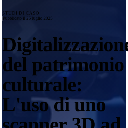
Esplora
Soluzione di automazione
RobotScan Series
NUOVO
STUDI DI CASO
Pubblicato il 25 luglio 2025
Accessori per metrologia
Markers Kit Series
Digitalizzazion
Tavola rotante a doppio asse
NUOVO
Scopri le nostre soluzioni di metrologia
del patrimonio
PROFESSIONALE · EINSCAN
PER LA PROGETTAZIONE 
Scanner 3D all-in-one
culturale:
EinScan Libre 🛜
Serie EinScan Rigil🛜
NUOVO
L'uso di uno
EinScan Medixa 🛜
NUOVO
Scanner 3D portatili con sorgente luminosa ibrida
scanner 3D ad
EinScan H2