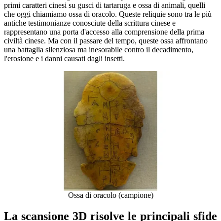
primi caratteri cinesi su gusci di tartaruga e ossa di animali, quelli
che oggi chiamiamo ossa di oracolo. Queste reliquie sono tra le più
Lab Scanners
antiche testimonianze conosciute della scrittura cinese e
AutoScan-DS-EX Pro(H)
rappresentano una porta d'accesso alla comprensione della prima
civiltà cinese. Ma con il passare del tempo, queste ossa affrontano
AutoScan-DS-EX Pro
una battaglia silenziosa ma inesorabile contro il decadimento,
l'erosione e i danni causati dagli insetti.
Face Scanners
e-Motion
NEW
MetiSmile
MetiSmile-MR
NEW
Scopri la nostra soluzione per l'odontoiatria
Per saperne di più
Ossa di oracolo (campione)
La scansione 3D risolve le principali sfide