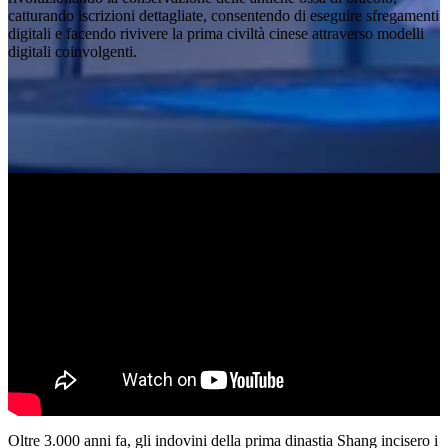
catturando iscrizioni dettagliate, consentendo di eseguire sfregamenti
Scanner intraorali
digitali e facendo rivivere la prima civiltà cinese attraverso modelli
Aoralscan Elf
NUOVO
digitali coinvolgenti.
Aoralscan Elite Wireless
NUOVO
Aoralscan Elite
Aoralscan 3 Wireless
Aoralscan 3
Dental 3D Printers
Ceramix-Nano
NUOVO
AccuFab-Aris
NUOVO
AccuFab-F1
AccuFab-CEL
AccuFab-L4D/K
Post-Processing Units
FabWash
FabCure N2
NEW
FabCure 2
Oltre 3.000 anni fa, gli indovini della prima dinastia Shang incisero i