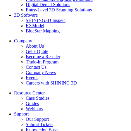
Digital Dental Solutions
Entry-Level 3D Scanning Solutions
3D Software
SHINING3D Inspect
EXModel
BlueStar Mapping
Company
About Us
Get a Quote
Become a Reseller
Trade-In Program
Contact Us
Company News
Events
Careers with SHINING 3D
Resource Center
Case Studies
Guides
Webinars
Support
Our Support
Submit Tickets
Knowledge Base