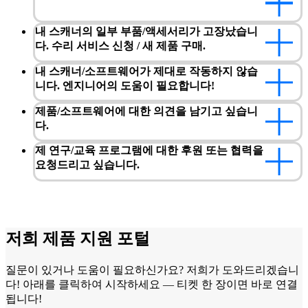
데스크톱 3D 스캐너
EinScan SP V2
내 스캐너의 일부 부품/액세서리가 고장났습니
EinScan SE V2
다. 수리 서비스 신청 / 새 제품 구매.
내 스캐너/소프트웨어가 제대로 작동하지 않습
모든 전문가급 제품 보기
니다. 엔지니어의 도움이 필요합니다!
보급형 3D 스캐너
3D 모델링
제품/소프트웨어에 대한 의견을 남기고 싶습니
다.
초보자를 위한 최고의 가성비 3D 스캐너
EINSTAR Rockit🛜
NEW
제 연구/교육 프로그램에 대한 후원 또는 협력을
EINSTAR 2🛜
NEW
요청드리고 싶습니다.
EINSTAR VEGA🛜
EINSTAR
모든 엔트리급 제품 보기
저희 제품 지원 포털
덴탈
디지털 치과를 위한
질문이 있거나 도움이 필요하신가요? 저희가 도와드리겠습니
구강 내 스캐너
다! 아래를 클릭하여 시작하세요 — 티켓 한 장이면 바로 연결
됩니다!
Aoralscan Elite Wireless
NEW