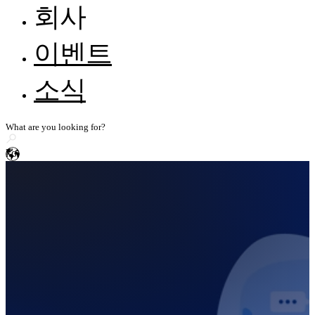
고객문의 & 피드백
FreeScan Trak Nova🛜
NEW
회사
기사 자료
EXScan
FreeProbe Series
NEW
지식 베이스
자동차
모든 자료 보기
SHINING 3D 소개
이벤트
EXScan O&P
레이저 핸드헬드 3D 스캐너
컴퓨터 요구 사항
리셀러가 되세요
엔지니어링 기계 및 기타 운송
미디어 문의
FreeScan UE Nova🛜
NEW
소식
에너지 및 중공업 및 공공 유틸리티
스토리 공유
FreeScan Trio
EXModel
FreeScan UE Pro2🛜
소비자 가전
FreeScan UE Pro
BlueStar Mapping
민간 항공
FreeScan Combo 시리즈
ko
Geomagic Design X
의학 및 기초 연구
고정밀 3D 검사 스캐너
디지털 박물관 및 문화유산 보전
OptimScan Q12/Q9 HD
NEW
SHINING3D Inspect
OptimScan Q12/Q9
연구 및 교육
OptimScan 5M Plus
PolyWorks Inspector
AutoScan Inspec2
NEW
Geomagic Control X
더 알아보기
독립형 정밀검사 3D 스캐너
FreeScan Omni 시리즈🛜
NEW
더 알아보기