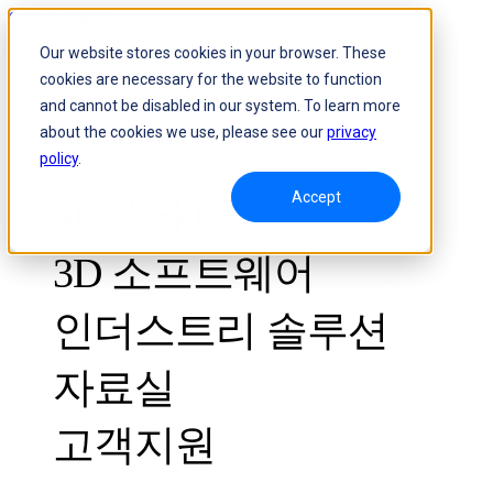
Skip to content
Our website stores cookies in your browser. These
cookies are necessary for the website to function
Header Menu - Text
and cannot be disabled in our system. To learn more
about the cookies we use, please see our
privacy
policy
.
Accept
3D 스캐너
3D 소프트웨어
인더스트리 솔루션
자료실
산업용 3D 스캐너
품질 관리
고객지원
활용사례
광학 3D 측정 및 동적 트래킹 시스템
FreeScan Trak ProW🛜
NEW
이벤트
FreeScan