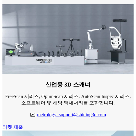
Aoralscan Elite
Aoralscan 3 Wireless
Aoralscan 3
Aoralscan Elf
치과용 3D 프린터
AccuFab-F1
AccuFab-CEL
AccuFab-L4D/K
AccuFab-D1s
후처리 장치
산업용 3D 스캐너
FabWash
FreeScan 시리즈, OptimScan 시리즈, AutoScan Inspec 시리즈,
FabCure N2
NEW
소프트웨어 및 해당 액세서리를 포함합니다.
FabCure 2
✉️
metrology_support@shining3d.com
기공소용 스캐너
티켓 제출
AutoScan-DS-EX Pro(H)
AutoScan-DS-EX Pro