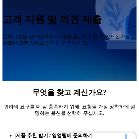
자동화 솔루션
RobotScan 시리즈
NEW
고객 지원 및 의견 제출
메트롤로지 액세서리
문의사항을 있으신가요? 제안을 공유해주실 수 있으신가요?
마커 키트 시리즈
친절한 고객 서비스 센터에 연락하세요.
자동 이중축 턴테이블
NEW
모든 산업용 제품 보기
전문가급 3D 스캐너
3D 디자인을 위한
올인원 레이저 3D 스캐너
무엇을 찾고 계신가요?
EinScan Libre🛜
EinScan Rigil 시리즈🛜
NEW
귀하의 요구를 더 잘 충족하기 위해, 요청을 가장 정확하게 설
EinScan Medixa🛜
NEW
명하는 옵션을 선택해 주십시오.
하이브리드 광원 핸드헬드 3D 스캐너
EinScan H2
제품 추천 받기 / 영업팀에 문의하기