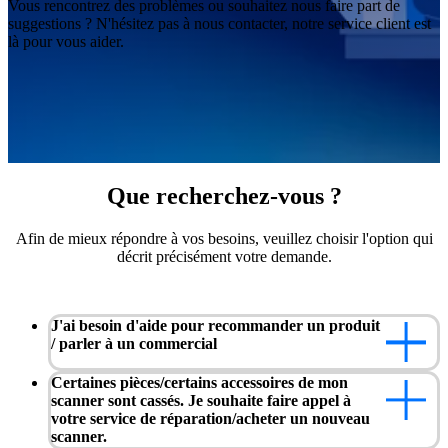
Demander une démonstration
Vous rencontrez des problèmes ou souhaitez nous faire part de
Solution d'automatisation
suggestions ? N'hésitez pas à nous contacter, notre service client est
là pour vous aider.
RobotScan Series
NOUVEAU
Accessoires de métrologie
Série de kits de marqueurs
Plateau tournant à deux axes
NOUVEAU
Découvrez nos solutions de métrologie
Que recherchez-vous ?
PROFESSIONNEL · EINSCAN
POUR LA CONCEPTION 3
Afin de mieux répondre à vos besoins, veuillez choisir l'option qui
décrit précisément votre demande.
Scanner 3D laser tout-en-un
EinScan Libre
Série EinScan Rigil
NOUVEAU
J'ai besoin d'aide pour recommander un produit
EinScan Medixa
NOUVEAU
/ parler à un commercial
Scanner 3D de bureau
Certaines pièces/certains accessoires de mon
scanner sont cassés. Je souhaite faire appel à
EinScan SP V2
votre service de réparation/acheter un nouveau
EinScan SE V2
scanner.