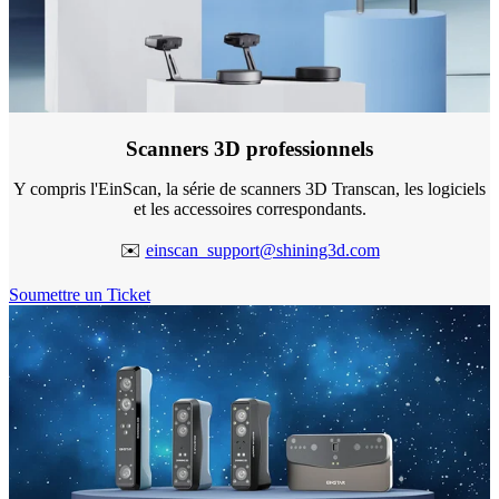
Scanners 3D faciaux
MetiSmile
e-Motion
Unités de post-traitement
Scanners 3D professionnels
FabWash
FabCure N2
NOUVEAU
Y compris l'EinScan, la série de scanners 3D Transcan, les logiciels
FabCure 2
et les accessoires correspondants.
Voir toutes nos solutions dentaires
✉️
einscan_support@shining3d.com
Soumettre un Ticket
Réserver une démonstration