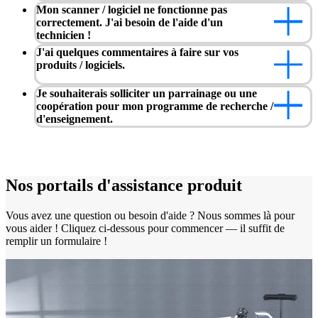
Mon scanner / logiciel ne fonctionne pas
Accessoires
correctement. J'ai besoin de l'aide d'un
technicien !
FootStation 2
J'ai quelques commentaires à faire sur vos
Sac à dos EinScan Libre
produits / logiciels.
Scanners 3D portatifs à source lumineuse hybride
Je souhaiterais solliciter un parrainage ou une
coopération pour mon programme de recherche /
EinScan H2
d'enseignement.
Voir notre solution professionnelle
ENTRÉE DE GAMME · EINSTAR
POUR MODÉLISATION 
Nos portails d'assistance produit
Scanner 3D économique pour les débutants
EINSTAR VEGA
Vous avez une question ou besoin d'aide ? Nous sommes là pour
vous aider ! Cliquez ci-dessous pour commencer — il suffit de
EINSTAR 2
NOUVEAU
remplir un formulaire !
EINSTAR Rockit
NOUVEAU
Voir toutes nos solutions d'entrée de gamme
DENTAIRE
POUR LA DENTISTERIE NUMÉRIQUE