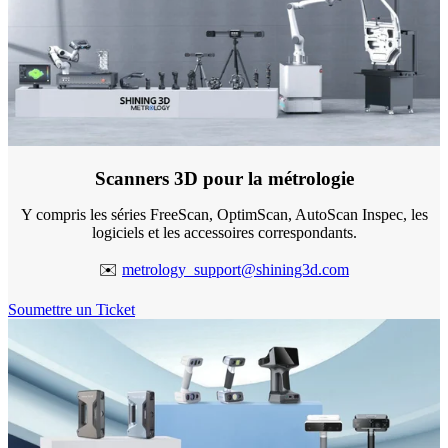
Scanners intra-oraux
Aoralscan Elf
NEUVEAU
Aoralscan Elite Wireless
Aoralscan Elite
NOUVEAU
Aoralscan 3 Wireless
Aoralscan 3
Scanners 3D pour la métrologie
Scanners de laboratoire
Y compris les séries FreeScan, OptimScan, AutoScan Inspec, les
AutoScan DS EX Pro (H)
logiciels et les accessoires correspondants.
AutoScan DS EX Pro (C)
✉️
metrology_support@shining3d.com
Imprimantes 3D
Soumettre un Ticket
Ceramix-Nano
NEUVEAU
AccuFab-Aris
NEUVEAU
AccuFab F1
AccuFab CEL
AccuFab L4D/K