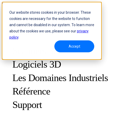
Skip to content
Our website stores cookies in your browser. These
cookies are necessary for the website to function
Header Menu - Text
and cannot be disabled in our system. To learn more
about the cookies we use, please see our
privacy
policy
.
Accept
Scanners 3D
Logiciels 3D
Les Domaines Industriels
Référence
MÉTROLOGIE
POUR LE CONTRÔLE QUALITÉ
Support
Études de cas
Système de suivi dynamique et de fabrication 3D personnalisée
FreeScan Trak ProW
Guides
FreeScan