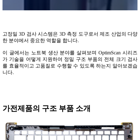
Aoralscan Elite
Aoralscan 3 Wireless
Aoralscan 3
Aoralscan Elf
고정밀 3D 검사 시스템은 3D 측정 도구로서 제조 산업의 다양
치과용 3D 프린터
한 분야에서 중요한 역할을 합니다.
AccuFab-F1
이 글에서는 노트북 생산 분야를 살펴보며 OptimScan 시리즈
AccuFab-CEL
가 기술을 어떻게 지원하여 정밀 구조 부품의 전체 크기 검사
AccuFab-L4D/K
를 효율적이고 고품질로 수행할 수 있도록 하는지 알아보겠습
AccuFab-D1s
니다.
후처리 장치
FabWash
FabCure N2
NEW
가전제품의 구조 부품 소개
FabCure 2
기공소용 스캐너
AutoScan-DS-EX Pro(H)
AutoScan-DS-EX Pro