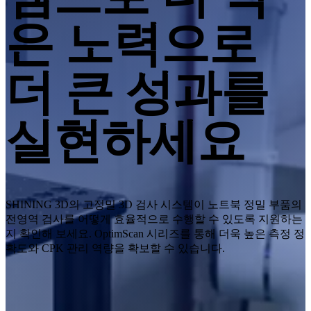
데스크톱 3D 스캐너
은 노력으로
EinScan SP V2
EinScan SE V2
더 큰 성과를
모든 전문가급 제품 보기
보급형 3D 스캐너
3D 모델링
실현하세요
초보자를 위한 최고의 가성비 3D 스캐너
EINSTAR Rockit🛜
NEW
EINSTAR 2🛜
NEW
EINSTAR VEGA🛜
EINSTAR
SHINING 3D의 고정밀 3D 검사 시스템이 노트북 정밀 부품의
전영역 검사를 어떻게 효율적으로 수행할 수 있도록 지원하는
모든 엔트리급 제품 보기
지 확인해 보세요. OptimScan 시리즈를 통해 더욱 높은 측정 정
확도와 CPK 관리 역량을 확보할 수 있습니다.
덴탈
디지털 치과를 위한
구강 내 스캐너
Aoralscan Elite Wireless
NEW