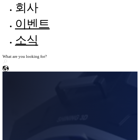
고객문의 & 피드백
FreeScan Trak Nova🛜
NEW
회사
기사 자료
EXScan
FreeProbe Series
NEW
지식 베이스
자동차
모든 자료 보기
SHINING 3D 소개
이벤트
EXScan O&P
레이저 핸드헬드 3D 스캐너
컴퓨터 요구 사항
리셀러가 되세요
엔지니어링 기계 및 기타 운송
미디어 문의
FreeScan UE Nova🛜
NEW
소식
에너지 및 중공업 및 공공 유틸리티
스토리 공유
FreeScan Trio
EXModel
FreeScan UE Pro2🛜
소비자 가전
FreeScan UE Pro
BlueStar Mapping
민간 항공
FreeScan Combo 시리즈
ko
Geomagic Design X
의학 및 기초 연구
고정밀 3D 검사 스캐너
디지털 박물관 및 문화유산 보전
OptimScan Q12/Q9 HD
NEW
SHINING3D Inspect
OptimScan Q12/Q9
연구 및 교육
OptimScan 5M Plus
PolyWorks Inspector
AutoScan Inspec2
NEW
Geomagic Control X
더 알아보기
독립형 정밀검사 3D 스캐너
FreeScan Omni 시리즈🛜
NEW
더 알아보기