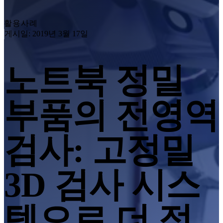
자동화 솔루션
활용사례
RobotScan 시리즈
NEW
게시일: 2019년 3월 17일
메트롤로지 액세서리
마커 키트 시리즈
노트북 정밀
자동 이중축 턴테이블
NEW
모든 산업용 제품 보기
부품의 전영역
전문가급 3D 스캐너
3D 디자인을 위한
올인원 레이저 3D 스캐너
검사: 고정밀
EinScan Libre🛜
EinScan Rigil 시리즈🛜
NEW
3D 검사 시스
EinScan Medixa🛜
NEW
하이브리드 광원 핸드헬드 3D 스캐너
템으로 더 적
EinScan H2