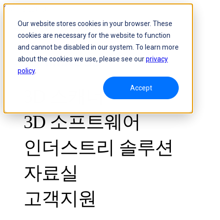
Skip to content
Our website stores cookies in your browser. These
cookies are necessary for the website to function
Header Menu - Text
and cannot be disabled in our system. To learn more
about the cookies we use, please see our
privacy
policy
.
Accept
3D 스캐너
3D 소프트웨어
인더스트리 솔루션
자료실
산업용 3D 스캐너
품질 관리
고객지원
활용사례
광학 3D 측정 및 동적 트래킹 시스템
FreeScan Trak ProW🛜
NEW
이벤트
FreeScan