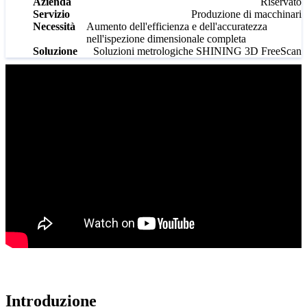
Azienda
Riservato
Scanner intraorali
Servizio
Produzione di macchinari
Necessità
Aumento dell'efficienza e dell'accuratezza
Aoralscan Elf
NUOVO
nell'ispezione dimensionale completa
Soluzione
Soluzioni metrologiche SHINING 3D FreeScan
Aoralscan Elite Wireless
NUOVO
Aoralscan Elite
Aoralscan 3 Wireless
Aoralscan 3
Dental 3D Printers
Ceramix-Nano
NUOVO
AccuFab-Aris
NUOVO
AccuFab-F1
AccuFab-CEL
AccuFab-L4D/K
Post-Processing Units
FabWash
FabCure N2
NEW
Introduzione
FabCure 2