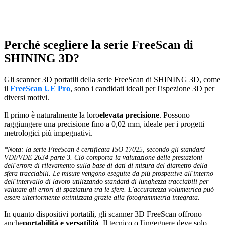
Perché scegliere la serie FreeScan di
SHINING 3D?
Gli scanner 3D portatili della serie FreeScan di SHINING 3D, come
il
FreeScan UE Pro
, sono i candidati ideali per l'ispezione 3D per
diversi motivi.
Il primo è naturalmente la loro
elevata precisione
. Possono
raggiungere una precisione fino a 0,02 mm, ideale per i progetti
metrologici più impegnativi.
*Nota: la serie FreeScan è certificata ISO 17025, secondo gli standard
VDI/VDE 2634 parte 3. Ciò comporta la valutazione delle prestazioni
dell'errore di rilevamento sulla base di dati di misura del diametro della
sfera tracciabili. Le misure vengono eseguite da più prospettive all'interno
dell'intervallo di lavoro utilizzando standard di lunghezza tracciabili per
valutare gli errori di spaziatura tra le sfere. L'accuratezza volumetrica può
essere ulteriormente ottimizzata grazie alla fotogrammetria integrata.
In quanto dispositivi portatili, gli scanner 3D FreeScan offrono
anche
portabilità e versatilità
. Il tecnico o l'ingegnere deve solo