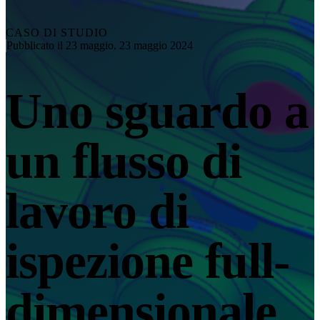
Esplora
Soluzione di automazione
RobotScan Series
NUOVO
CASO DI STUDIO
Pubblicato il 23 maggio. 23 maggio 2024
Accessori per metrologia
Markers Kit Series
Uno sguardo a
Tavola rotante a doppio asse
NUOVO
Scopri le nostre soluzioni di metrologia
un flusso di
PROFESSIONALE · EINSCAN
PER LA PROGETTAZIONE 
Scanner 3D all-in-one
lavoro di
EinScan Libre 🛜
Serie EinScan Rigil🛜
NUOVO
ispezione full-
EinScan Medixa 🛜
NUOVO
Scanner 3D portatili con sorgente luminosa ibrida
dimensionale
EinScan H2