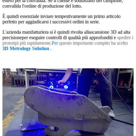
estero per la convalida. Se il cliente è soddisfatto del campione,
convalida l'ordine di produzione del lotto.
È quindi essenziale inviare tempestivamente un primo articolo
perfetto per aggiudicarsi i successivi ordini in serie.
L'azienda manifatturiera si è quindi rivolta alla
scansione 3D
ad alta
precisione
per eseguire controlli di qualità più approfonditi e
spedire i
prototipi più rapidamente.
Per
questo importante compito
ha scelto
3D Metrology Solution
.