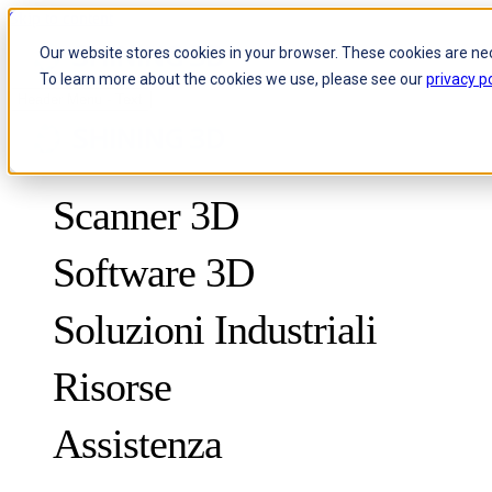
Skip to content
Our website stores cookies in your browser. These cookies are ne
To learn more about the cookies we use, please see our
privacy po
Header Menu - Text
Scanner 3D
Software 3D
Soluzioni Industriali
Risorse
METROLOGIA
PER IL CONTROLLO QUALITÀ
Assistenza
Casi di studio
Sistema ottico di misurazione 3D e tracciamento dinamico
FreeScan Trak ProW 🛜
Guide
FreeScan