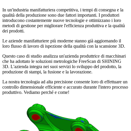
In un'industria manifatturiera competitiva, i tempi di consegna e la
Lab Scanners
qualità della produzione sono due fattori importanti. I produttori
AutoScan-DS-EX Pro(H)
introducono costantemente nuove tecnologie e ottimizzano i loro
AutoScan-DS-EX Pro
metodi di gestione per migliorare l'efficienza produttiva e la qualità
dei prodotti.
Face Scanners
Le aziende manifatturiere più moderne stanno già aggiornando il
loro flusso di lavoro di ispezione della qualità con la scansione 3D.
e-Motion
NEW
MetiSmile
Questo caso di studio analizza un'azienda produttrice di macchinari
MetiSmile-MR
NEW
che ha adottato le soluzioni metrologiche FreeScan di SHINING
3D. L'azienda integra nei suoi servizi lo sviluppo del prodotto, la
produzione di stampi, la fusione e la lavorazione.
Scopri la nostra soluzione per l'odontoiatria
La nostra tecnologia ad alta precisione consente loro di effettuare un
controllo dimensionale efficiente e accurato durante l'intero processo
Per saperne di più
produttivo. Vediamo perché e come!