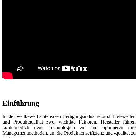
Intraoral Scan
Aoralscan Elf
NEU
Aoralscan Elite Wireless
NEU
Aoralscan Elite
NEU
Aoralscan 3 Wireless
Aoralscan 3
Lab Scan
AutoScan-DS-EX Pro (H)
AutoScan-DS-EX Pro (C)
Dental 3D-Drucker
Ceramix-Nano
NEU
Einführung
AccuFab-Aris
NEU
AccuFab F1
In der wettbewerbsintensiven Fertigungsindustrie sind Lieferzeiten
AccuFab CEL
und Produktqualität zwei wichtige Faktoren. Hersteller führen
kontinuierlich neue Technologien ein und optimieren ihre
AccuFab L4D/K
Managementmethoden, um die Produktionseffizienz und -qualität zu