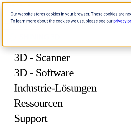
Skip to content
Our website stores cookies in your browser. These cookies are ne
To learn more about the cookies we use, please see our
privacy po
Header Menu - Text
3D - Scanner
3D - Software
Industrie-Lösungen
Ressourcen
METROLOGY
ZUR QUALITÄTSKONTROLLE
Support
Fallstudien
Optische 3D-Messung und dynamisches Tracking ohne Marker
FreeScan Trak ProW
NEU
Leitfäden
FreeScan