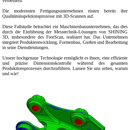
verbessern.
Neuer 3D-Gesichtsscanner
Die modernsten Fertigungsunternehmen rüsten bereits ihre
e-Motion
NEU
Qualitätsinspektionsprozesse mit 3D-Scannen auf.
MetiSmile
Diese Fallstudie betrachtet ein Maschinenbauunternehmen, das dies
durch die Einführung der Messtechnik-Lösungen von SHINING
Post-Processing-Einheiten
3D, insbesondere des FreeScan, realisiert hat. Das Unternehmen
FabWash
integriert Produktentwicklung, Formenbau, Gießen und Bearbeitung
in seine Dienstleistungen.
FabCure N2
NEU
FabCure 2
Unsere hochgenaue Technologie ermöglicht es ihnen, eine effiziente
und präzise Dimensionskontrolle während des gesamten
Alle Dental Produkte ansehen
Produktionsprozesses durchzuführen. Lassen Sie uns sehen, warum
und wie!
Demo erhalten