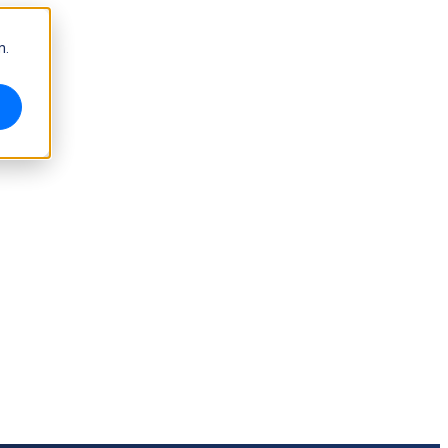
m.
Sistema di ispezione 3D ad alta precisione
OptimScan Q12/Q9 HD
NUOVO
OptimScan Q12/Q9
NUOVO
OptimScan 5M Plus
AutoScan Inspec2
NUOVO
Accessori per metrologia
Markers Kit Series
Tavola rotante a doppio asse
NUOVO