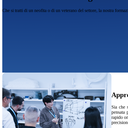
Che si tratti di un neofita o di un veterano del settore, la nostra forma
Appre
Sia che s
pensata 
rapido on
precision