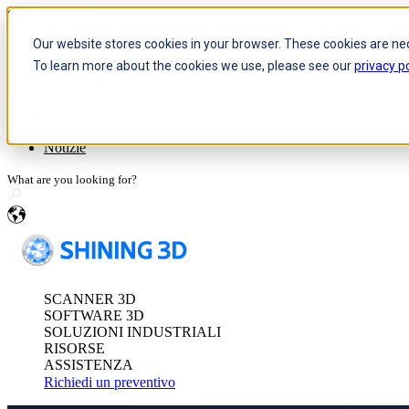
Skip to content
Our website stores cookies in your browser. These cookies are ne
To learn more about the cookies we use, please see our
privacy po
Header Menu - Text
Sistema ottico di misurazione
Azienda
Evento/Vieni a trovarci
FreeScan Trak Pr
Notizie
FreeScan Trak Nov
FreeProbe Series
Scanner metrologico 3D auton
SCANNER 3D
Serie FreeScan Om
SOFTWARE 3D
Scopri le nostre solu
SOLUZIONI INDUSTRIALI
RISORSE
ASSISTENZA
Richiedi un preventivo