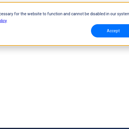
cessary for the website to function and cannot be disabled in our syste
licy
.
Accept
 3D e tracciamento dinamico
Scanner 3D portatile laser
oW 🛜
FreeScan UE Nova 🛜
a 🛜
FreeScan Trio
FreeScan UE Pro2 🛜
FreeScan UE Pro
FreeScan Combo Series
omo pronto per l'ispezione
Soluzione di automazione
ni 🛜
NUOVO
RobotScan Series
NUOVO
zioni di metrologia