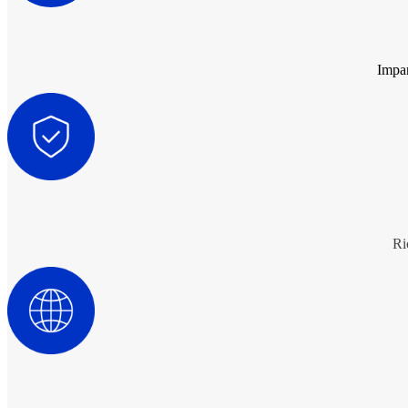
Impar
Ri