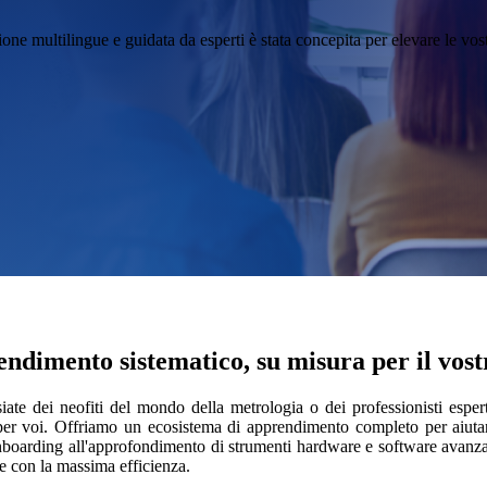
zione multilingue e guidata da esperti è stata concepita per elevare le vo
ndimento sistematico, su misura per il vost
iate dei neofiti del mondo della metrologia o dei professionisti espe
per voi. Offriamo un ecosistema di apprendimento completo per aiut
boarding all'approfondimento di strumenti hardware e software avanzati,
e con la massima efficienza.