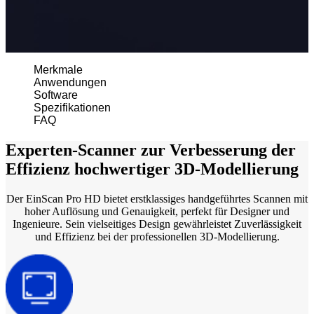
EINSTAR 2
NEU
EINSTAR Rockit
NEU
Alle Einsteigerprodukte ansehen
Merkmale
Anwendungen
DENTAL
FÜR DIE DIGITALE ZAHNMEDIZIN
Software
Spezifikationen
Intraoral Scan
FAQ
Aoralscan Elf
NEU
Experten-Scanner zur Verbesserung der
Aoralscan Elite Wireless
NEU
Effizienz hochwertiger 3D-Modellierung
Aoralscan Elite
NEU
Aoralscan 3 Wireless
Der EinScan Pro HD bietet erstklassiges handgeführtes Scannen mit
Aoralscan 3
hoher Auflösung und Genauigkeit, perfekt für Designer und
Ingenieure. Sein vielseitiges Design gewährleistet Zuverlässigkeit
und Effizienz bei der professionellen 3D-Modellierung.
Lab Scan
AutoScan-DS-EX Pro (H)
AutoScan-DS-EX Pro (C)
Dental 3D-Drucker