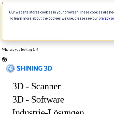
Skip to content
Our website stores cookies in your browser. These cookies are ne
To learn more about the cookies we use, please see our
privacy po
Header Menu - Text
Unternehmen
Über SHINING 3D
Karriere
Wiederverkäufer werden
de
Medienanfragen
Teilen Sie Ihre Geschichte
3D - Scanner
3D - Software
Industrie-Lösungen