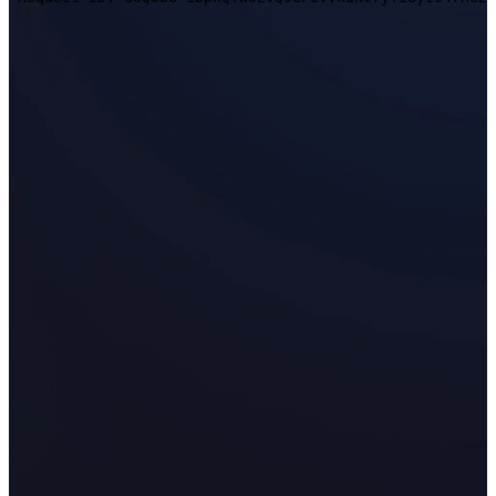
EinScan Rigil Series
NEU
EinScan Medixa
NEU
Desktop-3D-Scanner
EinScan SP V2
EinScan SE V2
3D-Scanner mit hybrider Lichtquelle
EinScan H2
Zubehör
FootStation
Der EinScan Libre Rucksack
Alle Professional Produkte ansehen
ENTRY-LEVEL · EINSTAR
FÜR 3D- MODELLE
Bester kosteneffektiver 3D-Scanner für Beginner
EINSTAR VEGA