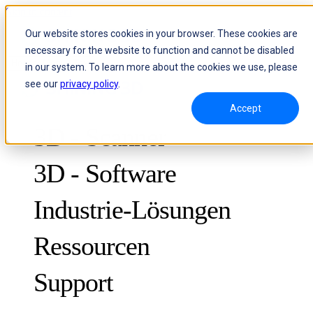
Skip to content
Our website stores cookies in your browser. These cookies are
necessary for the website to function and cannot be disabled
Header Menu - Text
in our system. To learn more about the cookies we use, please
see our
privacy policy
.
Accept
3D - Scanner
3D - Software
Industrie-Lösungen
Ressourcen
METROLOGY
ZUR QUALITÄTSKONTROLLE
Support
Fallstudien
Optische 3D-Messung und dynamisches Tracking ohne Marker
FreeScan Trak ProW
NEU
Leitfäden
FreeScan