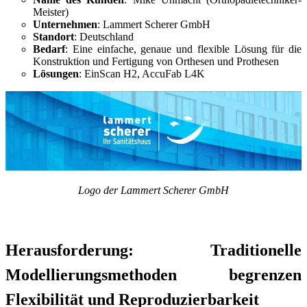
Neuer 3D-Gesichtsscanner
Meister)
Unternehmen
: Lammert Scherer GmbH
e-Motion
NEU
Standort
: Deutschland
MetiSmile
Bedarf
: Eine einfache, genaue und flexible Lösung für die
Konstruktion und Fertigung von Orthesen und Prothesen
Lösungen
: EinScan H2, AccuFab L4K
Post-Processing-Einheiten
FabWash
FabCure N2
NEU
FabCure 2
Alle Dental Produkte ansehen
Logo der Lammert Scherer GmbH
Demo erhalten
Herausforderung: Traditionelle
Modellierungsmethoden begrenzen
Flexibilität und Reproduzierbarkeit