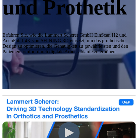
und Prothetik
3D-Scanner mit hybrider Lichtquelle
EinScan H2
Zubehör
Erfahren Sie, wie die Lammert Scherer GmbH EinScan H2 und
AccuFab L4K von SHINING 3D einsetzt, um das prothetische
FootStation
Design zu optimieren, die Genauigkeit zu gewährleisten und den
Der EinScan Libre Rucksack
Patientenkomfort durch digitale Arbeitsabläufe zu erhöhen.
Alle Professional Produkte ansehen
ENTRY-LEVEL · EINSTAR
FÜR 3D- MODELLE
Bester kosteneffektiver 3D-Scanner für Beginner
EINSTAR VEGA
EINSTAR 2
NEU
EINSTAR Rockit
NEU
Alle Einsteigerprodukte ansehen
DENTAL
FÜR DIE DIGITALE ZAHNMEDIZIN