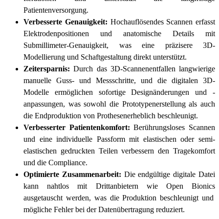
Patientenversorgung.
Verbesserte Genauigkeit:
Hochauflösendes Scannen erfasst
Elektrodenpositionen und anatomische Details mit
Submillimeter-Genauigkeit, was eine präzisere 3D-
Modellierung und Schaftgestaltung direkt unterstützt.
Zeitersparnis:
Durch das 3D-Scannen
entfallen langwierige
manuelle Guss- und Messschritte, und die
digitalen 3D-
Modelle ermöglichen sofortige
Designänderungen und
-
anpassungen, was sowohl die Prototypenerstellung als auch
die Endproduktion
von Prothesen
erheblich beschleunigt
.
Verbesserter Patientenkomfort:
Berührungsloses Scannen
und eine individuelle Passform mit elastischen oder semi-
elastischen gedruckten Teilen verbessern den
Tragekomfort
und die Compliance
.
Optimierte Zusammenarbeit:
Die endgültige digitale Datei
kann nahtlos mit Drittanbietern wie
Open Bionics
ausgetauscht werden
, was
die Produktion beschleunigt und
mögliche Fehler bei der Datenübertragung reduziert.