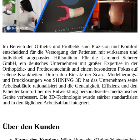
Intraoral Scan
Aoralscan Elf
NEU
Aoralscan Elite Wireless
NEU
Aoralscan Elite
NEU
Aoralscan 3 Wireless
Im Bereich der Orthetik und Prothetik sind Präzision und Komfort
Aoralscan 3
entscheidend für die Versorgung der Patienten mit wirksamen und
individuell angepassten Hilfsmitteln. Für die Lammert Scherer
Lab Scan
GmbH, ein deutsches Unternehmen mit großer Expertise in der
Orthopädie- und Prothesentechnik und einem besonderen Fokus auf
AutoScan-DS-EX Pro (H)
seltene Krankheiten. Durch den Einsatz der Scan-, Modellierungs-
AutoScan-DS-EX Pro (C)
und Drucklösungen von SHINING 3D hat das Unternehmen seine
Arbeitsabläufe rationalisiert und die Genauigkeit, Effizienz und den
Dental 3D-Drucker
Patientenkomfort bei der Entwicklung personalisierter medizinischer
Geräte verbessert. Die 3D-Technologie wurde stärker standardisiert
Ceramix-Nano
NEU
und in den täglichen Arbeitsablauf integriert.
AccuFab-Aris
NEU
AccuFab F1
AccuFab CEL
Über den Kunden
AccuFab L4D/K
Name des Kunden
: Mike Unmacht (Orthopädietechniker-