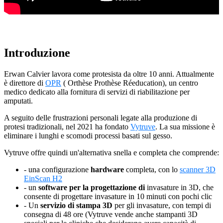
Lab Scanners
AutoScan-DS-EX Pro(H)
AutoScan-DS-EX Pro
Introduzione
Face Scanners
Erwan Calvier lavora come protesista da oltre 10 anni. Attualmente
e-Motion
NEW
è direttore di
OPR
(
Orthèse Prothèse Réeducation), un centro
MetiSmile
medico dedicato alla fornitura di servizi di riabilitazione per
amputati.
MetiSmile-MR
NEW
A seguito delle frustrazioni personali legate alla produzione di
Scopri la nostra soluzione per l'odontoiatria
protesi tradizionali,
nel
2021 ha fondato
Vytruve
. La sua missione è
eliminare i lunghi e scomodi processi basati sul gesso.
Per saperne di più
Vytruve offre quindi un'alternativa snella e completa che comprende:
- una
configurazione
hardware
completa, con lo
scanner 3D
EinScan H2
- un
software per la progettazione di
invasature in 3D, che
consente di progettare invasature in 10 minuti con pochi clic
- Un
servizio di stampa 3D
per
gli invasature, con tempi di
consegna di 48 ore (Vytruve vende anche stampanti 3D