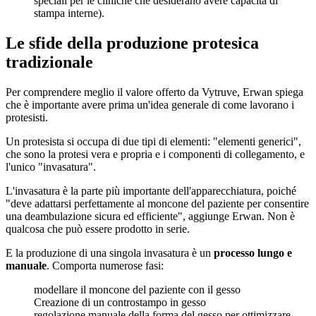
speciali per le cliniche che desiderano avere capacità di
stampa interne).
Le sfide della produzione protesica
tradizionale
Per comprendere meglio il valore offerto da Vytruve, Erwan spiega
che è importante avere prima un'idea generale di come lavorano i
protesisti.
Un protesista si occupa di due tipi di elementi: "elementi generici",
che sono la protesi vera e propria e i componenti di collegamento, e
l'unico "invasatura".
L'invasatura è la parte più importante dell'apparecchiatura, poiché
"deve adattarsi perfettamente al moncone del paziente per consentire
una deambulazione sicura ed efficiente", aggiunge Erwan. Non è
qualcosa che può essere prodotto in serie.
E la produzione di una singola invasatura è un
processo lungo e
manuale
. Comporta numerose fasi:
modellare il moncone del paziente con il gesso
Creazione di un controstampo in gesso
regolazione manuale della forma del gesso per ottimizzare