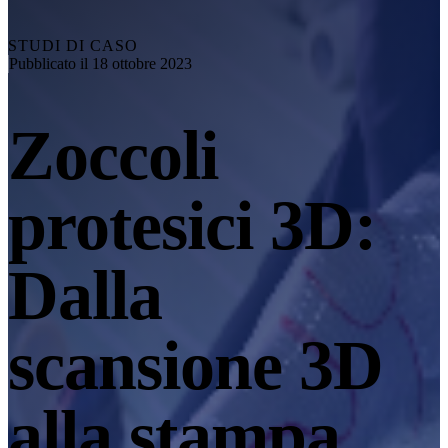
Esplora
Soluzione di automazione
RobotScan Series
NUOVO
STUDI DI CASO
Pubblicato il 18 ottobre 2023
Accessori per metrologia
Markers Kit Series
Zoccoli
Tavola rotante a doppio asse
NUOVO
Scopri le nostre soluzioni di metrologia
protesici 3D:
PROFESSIONALE · EINSCAN
PER LA PROGETTAZIONE 
Scanner 3D all-in-one
Dalla
EinScan Libre 🛜
Serie EinScan Rigil🛜
NUOVO
scansione 3D
EinScan Medixa 🛜
NUOVO
Scanner 3D portatili con sorgente luminosa ibrida
alla stampa
EinScan H2