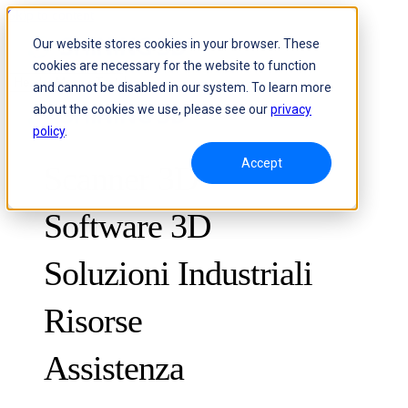
Skip to content
Our website stores cookies in your browser. These
cookies are necessary for the website to function
Header Menu - Text
and cannot be disabled in our system. To learn more
about the cookies we use, please see our
privacy
policy
.
Accept
Scanner 3D
Software 3D
Soluzioni Industriali
Risorse
METROLOGIA
PER IL CONTROLLO QUALITÀ
Assistenza
Casi di studio
Sistema ottico di misurazione 3D e tracciamento dinamico
FreeScan Trak ProW 🛜
Guide
FreeScan