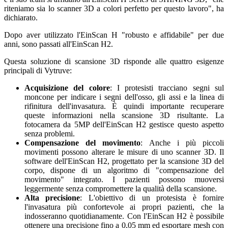
riteniamo sia lo scanner 3D a colori perfetto per questo lavoro", ha
dichiarato.
Dopo aver utilizzato l'EinScan H "robusto e affidabile" per due
anni, sono passati all'EinScan H2.
Questa soluzione di scansione 3D risponde alle quattro esigenze
principali di Vytruve:
Acquisizione del colore
: I protesisti tracciano segni sul
moncone per indicare i segni dell'osso, gli assi e la linea di
rifinitura dell'invasatura. È quindi importante recuperare
queste informazioni nella scansione 3D risultante. La
fotocamera da 5MP dell'EinScan H2 gestisce questo aspetto
senza problemi.
Compensazione del movimento
: Anche i più piccoli
movimenti possono alterare le misure di uno scanner 3D. Il
software dell'EinScan H2, progettato per la scansione 3D del
corpo, dispone di un algoritmo di "compensazione del
movimento" integrato. I pazienti possono muoversi
leggermente senza compromettere la qualità della scansione.
Alta precisione
: L'obiettivo di un protesista è fornire
l'invasatura più confortevole ai propri pazienti, che la
indosseranno quotidianamente. Con l'EinScan H2 è possibile
ottenere una precisione fino a 0,05 mm ed esportare mesh con