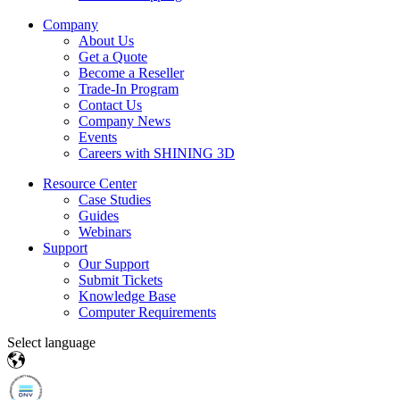
Company
About Us
Get a Quote
Become a Reseller
Trade-In Program
Contact Us
Company News
Events
Careers with SHINING 3D
Resource Center
Case Studies
Guides
Webinars
Support
Our Support
Submit Tickets
Knowledge Base
Computer Requirements
Select language