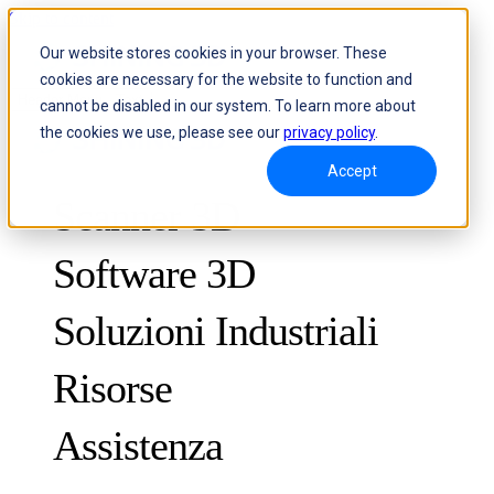
Skip to content
Our website stores cookies in your browser. These
cookies are necessary for the website to function and
Header Menu - Text
cannot be disabled in our system. To learn more about
the cookies we use, please see our
privacy policy
.
Accept
Scanner 3D
Software 3D
Soluzioni Industriali
Risorse
METROLOGIA
PER IL CONTROLLO QUALITÀ
Assistenza
Casi di studio
Sistema ottico di misurazione 3D e tracciamento dinamico
FreeScan Trak ProW 🛜
Guide
FreeScan