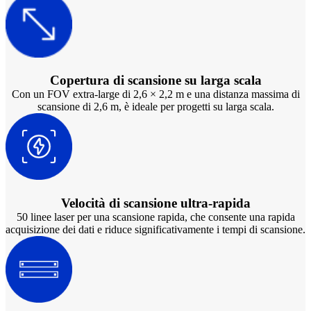
Lab Scanners
AutoScan-DS-EX Pro(H)
AutoScan-DS-EX Pro
Copertura di scansione su larga scala
Face Scanners
Con un FOV extra-large di 2,6 × 2,2 m e una distanza massima di
scansione di 2,6 m, è ideale per progetti su larga scala.
e-Motion
NEW
MetiSmile
MetiSmile-MR
NEW
Scopri la nostra soluzione per l'odontoiatria
Velocità di scansione ultra-rapida
Per saperne di più
50 linee laser per una scansione rapida, che consente una rapida
acquisizione dei dati e riduce significativamente i tempi di scansione.