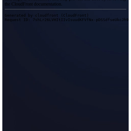
Scanner 3D da tavolo
EinScan SP V2
EinScan SE V2
Accessori
FootStation 2
Zaino per EinScan Libre
Scopri le nostre soluzioni professionali
LIVELLO BASE · EINSTAR
PER GLI APPASSIONATI
I migliori scanner 3D economici per principianti
EINSTAR Rockit 🛜
NUOVO
EINSTAR 2 🛜
NUOVO
EINSTAR VEGA 🛜
Vedi la nostra soluzione Entry-Level
DENTAL
PER L'ODONTOIATRIA DIGITALE