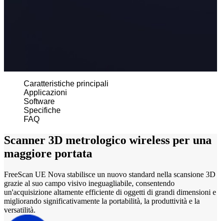
Scanner intraorali
Aoralscan Elf
NUOVO
Aoralscan Elite Wireless
NUOVO
Aoralscan Elite
Aoralscan 3 Wireless
Aoralscan 3
Caratteristiche principali
Applicazioni
Dental 3D Printers
Software
Ceramix-Nano
NUOVO
Specifiche
FAQ
AccuFab-Aris
NUOVO
AccuFab-F1
Scanner 3D metrologico wireless per una
AccuFab-CEL
maggiore portata
AccuFab-L4D/K
FreeScan UE Nova stabilisce un nuovo standard nella scansione 3D
Post-Processing Units
grazie al suo campo visivo ineguagliabile, consentendo
un'acquisizione altamente efficiente di oggetti di grandi dimensioni e
FabWash
migliorando significativamente la portabilità, la produttività e la
FabCure N2
NEW
versatilità.
FabCure 2