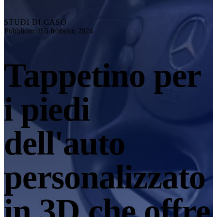
Esplora
Soluzione di automazione
RobotScan Series
NUOVO
STUDI DI CASO
Pubblicato il 5 febbraio 2024
Accessori per metrologia
Markers Kit Series
Tappetino per
Tavola rotante a doppio asse
NUOVO
Scopri le nostre soluzioni di metrologia
i piedi
PROFESSIONALE · EINSCAN
PER LA PROGETTAZIONE 
Scanner 3D all-in-one
dell'auto
EinScan Libre 🛜
Serie EinScan Rigil🛜
NUOVO
personalizzato
EinScan Medixa 🛜
NUOVO
Scanner 3D portatili con sorgente luminosa ibrida
in 3D che offre
EinScan H2