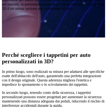
sul mercato, la personalizzazione degli interni attraverso la scansione
Scanner intraorali
3D è un'ottima opzione per i proprietari di auto.
Aoralscan Elf
NUOVO
Aoralscan Elite Wireless
NUOVO
Aoralscan Elite
Aoralscan 3 Wireless
Aoralscan 3
Dental 3D Printers
Ceramix-Nano
NUOVO
Perché scegliere i tappetini per auto
AccuFab-Aris
NUOVO
personalizzati in 3D?
AccuFab-F1
AccuFab-CEL
In primo luogo, sono realizzati su misura per adattarsi alle specifiche
AccuFab-L4D/K
esatte dell'abitacolo dell'auto, garantendo una perfetta integrazione
con il design originale. Questa aderenza migliora l'estetica e
impedisce lo spostamento o lo scivolamento dei tappetini.
Post-Processing Units
In secondo luogo, tenendo conto della sicurezza, i tappetini
FabWash
personalizzati possono essere progettati per aumentare la sicurezza
FabCure N2
NEW
mantenendo una distanza adeguata dai pedali, riducendo il rischio di
FabCure 2
interferenze accidentali durante la guida.