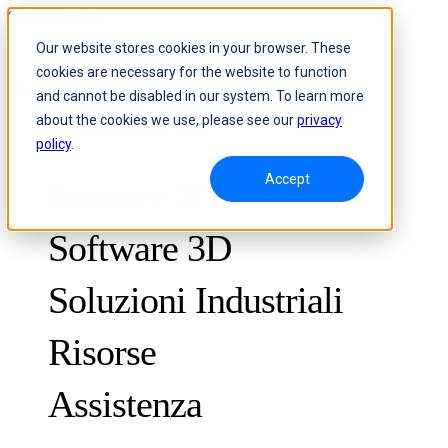
Skip to content
Our website stores cookies in your browser. These
cookies are necessary for the website to function
Header Menu - Text
and cannot be disabled in our system. To learn more
about the cookies we use, please see our
privacy
policy
.
Accept
Scanner 3D
Software 3D
Soluzioni Industriali
Risorse
METROLOGIA
PER IL CONTROLLO QUALITÀ
Assistenza
Casi di studio
Sistema ottico di misurazione 3D e tracciamento dinamico
FreeScan Trak ProW 🛜
Guide
FreeScan