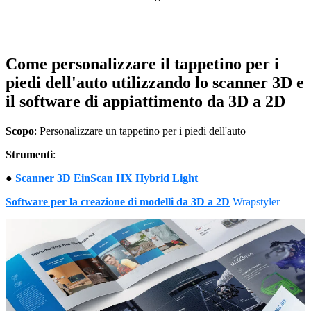
Lab Scanners
AutoScan-DS-EX Pro(H)
AutoScan-DS-EX Pro
Come personalizzare il tappetino per i
piedi dell'auto utilizzando lo scanner 3D e
Face Scanners
il software di appiattimento da 3D a 2D
e-Motion
NEW
MetiSmile
Scopo
: Personalizzare un tappetino per i piedi dell'auto
MetiSmile-MR
NEW
Strumenti
:
Scopri la nostra soluzione per l'odontoiatria
●
Scanner 3D EinScan HX Hybrid Light
Software per la creazione di modelli da 3D a 2D
Wrapstyler
Per saperne di più