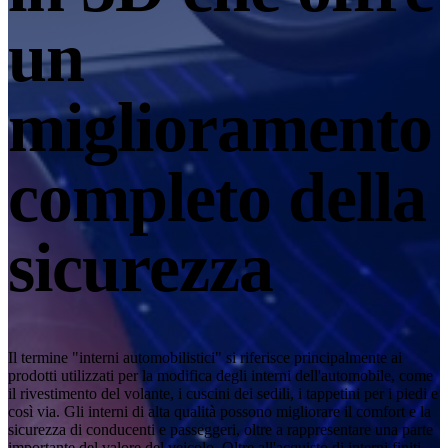
Scanner 3D da tavolo
un
EinScan SP V2
EinScan SE V2
miglioramento
Accessori
FootStation 2
Zaino per EinScan Libre
completo della
Scopri le nostre soluzioni professionali
LIVELLO BASE · EINSTAR
PER GLI APPASSIONATI
sicurezza
I migliori scanner 3D economici per principianti
EINSTAR Rockit 🛜
NUOVO
EINSTAR 2 🛜
NUOVO
EINSTAR VEGA 🛜
Il termine "interni automobilistici" si riferisce principalmente ai
prodotti utilizzati per la modifica degli interni dell'automobile, come
Vedi la nostra soluzione Entry-Level
il rivestimento del volante, i cuscini dei sedili, i tappetini per i piedi e
così via. Gli interni di alta qualità possono migliorare il comfort e la
DENTAL
PER L'ODONTOIATRIA DIGITALE
sicurezza di conducenti e passeggeri, oltre a rappresentare una parte
importante del valore del veicolo. Oltre all'acquisto di interni finiti