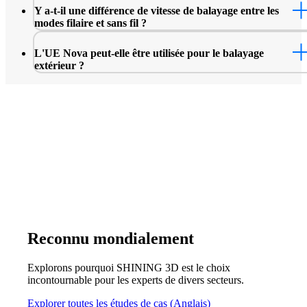
plus grandes, plusieurs projets peuvent être configurés et fusio
Y a-t-il une différence de vitesse de balayage entre les
étendant ainsi la capacité de numérisation.
modes filaire et sans fil ?
L'UE Nova peut-elle être utilisée pour le balayage
extérieur ?
Reconnu mondialement
Explorons pourquoi SHINING 3D est le choix
incontournable pour les experts de divers secteurs.
Explorer toutes les études de cas (Anglais)