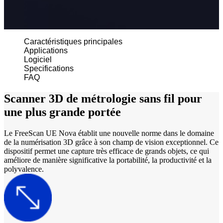
Scanners intra-oraux
Aoralscan Elf
NEUVEAU
Aoralscan Elite Wireless
Caractéristiques principales
Aoralscan Elite
NOUVEAU
Applications
Logiciel
Aoralscan 3 Wireless
Specifications
Aoralscan 3
FAQ
Scanners de laboratoire
Scanner 3D de métrologie sans fil pour
AutoScan DS EX Pro (H)
une plus grande portée
AutoScan DS EX Pro (C)
Le FreeScan UE Nova établit une nouvelle norme dans le domaine
de la numérisation 3D grâce à son champ de vision exceptionnel. Ce
Imprimantes 3D
dispositif permet une capture très efficace de grands objets, ce qui
Ceramix-Nano
NEUVEAU
améliore de manière significative la portabilité, la productivité et la
polyvalence.
AccuFab-Aris
NEUVEAU
AccuFab F1
AccuFab CEL
AccuFab L4D/K