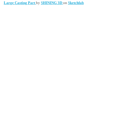
Large Casting Part
by
SHINING 3D
on
Sketchfab