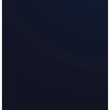
Accessoires
FootStation 2
Sac à dos EinScan Libre
Scanners 3D portatifs à source lumineuse hybride
EinScan H2
Voir notre solution professionnelle
ENTRÉE DE GAMME · EINSTAR
POUR MODÉLISATION 
Scanner 3D économique pour les débutants
EINSTAR VEGA
EINSTAR 2
NOUVEAU
EINSTAR Rockit
NOUVEAU
Voir toutes nos solutions d'entrée de gamme
DENTAIRE
POUR LA DENTISTERIE NUMÉRIQUE