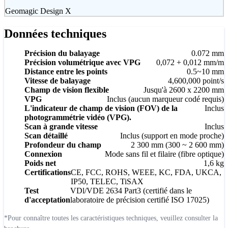
Geomagic Design X
Données techniques
Précision du balayage
0.072 mm
Précision volumétrique avec VPG
0,072 + 0,012 mm/m
Distance entre les points
0.5~10 mm
Vitesse de balayage
4,600,000 point/s
Champ de vision flexible
Jusqu'à 2600 x 2200 mm
VPG
Inclus (aucun marqueur codé requis)
L'indicateur de champ de vision (FOV) de la
Inclus
photogrammétrie vidéo (VPG).
Scan à grande vitesse
Inclus
Scan détaillé
Inclus (support en mode proche)
Profondeur du champ
2 300 mm (300 ~ 2 600 mm)
Connexion
Mode sans fil et filaire (fibre optique)
Poids net
1,6 kg
Certifications
CE, FCC, ROHS, WEEE, KC, FDA, UKCA,
IP50, TELEC, TiSAX
Test
VDl/VDE 2634 Part3 (certifié dans le
d'acceptation
laboratoire de précision certifié ISO 17025)
*Pour connaître toutes les caractéristiques techniques, veuillez consulter la