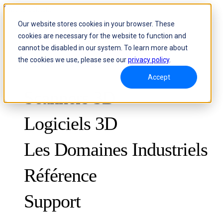
Skip to content
Our website stores cookies in your browser. These
cookies are necessary for the website to function and
Header Menu - Text
cannot be disabled in our system. To learn more about
the cookies we use, please see our
privacy policy
.
Accept
Scanners 3D
Logiciels 3D
Les Domaines Industriels
Référence
MÉTROLOGIE
POUR LE CONTRÔLE QUALITÉ
Support
Études de cas
Système de suivi dynamique et de fabrication 3D personnalisée
FreeScan Trak ProW
Guides
FreeScan