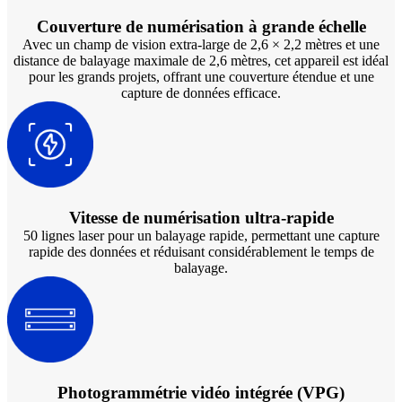
Scanners 3D faciaux
Couverture de numérisation à grande échelle
MetiSmile
Avec un champ de vision extra-large de 2,6 × 2,2 mètres et une
e-Motion
distance de balayage maximale de 2,6 mètres, cet appareil est idéal
pour les grands projets, offrant une couverture étendue et une
capture de données efficace.
Unités de post-traitement
FabWash
FabCure N2
NOUVEAU
FabCure 2
Voir toutes nos solutions dentaires
Vitesse de numérisation ultra-rapide
50 lignes laser pour un balayage rapide, permettant une capture
Réserver une démonstration
rapide des données et réduisant considérablement le temps de
balayage.
Photogrammétrie vidéo intégrée (VPG)