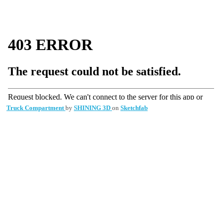
Truck Compartment
by
SHINING 3D
on
Sketchfab