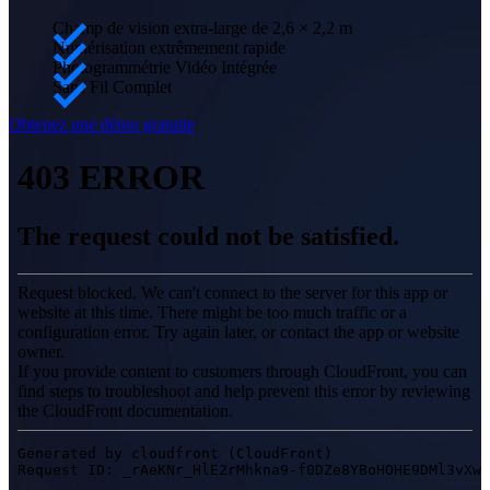
Demander une démonstration
Solution d'automatisation
Champ de vision extra-large de 2,6 × 2,2 m
Numérisation extrêmement rapide
RobotScan Series
NOUVEAU
Photogrammétrie Vidéo Intégrée
Sans Fil Complet
Accessoires de métrologie
Obtenez une démo gratuite
Série de kits de marqueurs
Plateau tournant à deux axes
NOUVEAU
Découvrez nos solutions de métrologie
PROFESSIONNEL · EINSCAN
POUR LA CONCEPTION 3
Scanner 3D laser tout-en-un
EinScan Libre
Série EinScan Rigil
NOUVEAU
EinScan Medixa
NOUVEAU
Scanner 3D de bureau
EinScan SP V2
EinScan SE V2