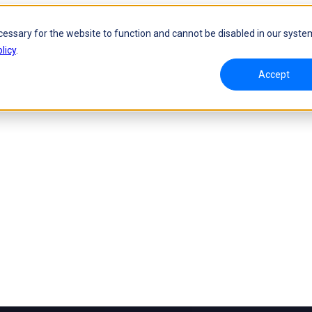
cessary for the website to function and cannot be disabled in our syste
licy
.
Accept
D y seguimiento dinámico
Escáner láser 3D portátil
oW
FreeScan UE Nova
va
FreeScan Trio
FreeScan UE Pro2
FreeScan UE Pro
FreeScan Combo Series
logía para la inspección
Solución de automatización
ies
NUEVO
Serie RobotScan
NUEVO
tos