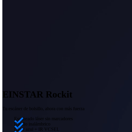
EINSTAR Rockit
Tu escáner de bolsillo, ahora con más fuerza
Escaneado láser sin marcadores
Diseño inalámbrico
Láser azul + IR VCSEL