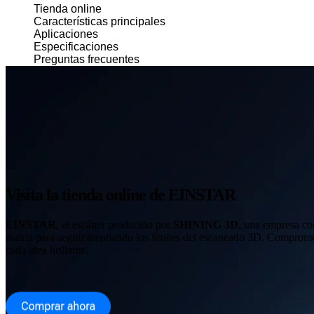
Tienda online
Características principales
Aplicaciones
Especificaciones
Preguntas frecuentes
Visita la tienda online de EINSTAR
EINSTAR
, el escáner producido por
SHINING 3D
, una empresa con
matriz para seguir ampliando los límites del escaneado 3D. Comprome
cada idea brillante.