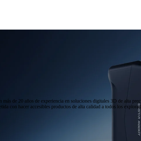
 más de 20 años de experiencia en soluciones digitales 3D de alta preci
tida con hacer accesibles productos de alta calidad a todos los explo