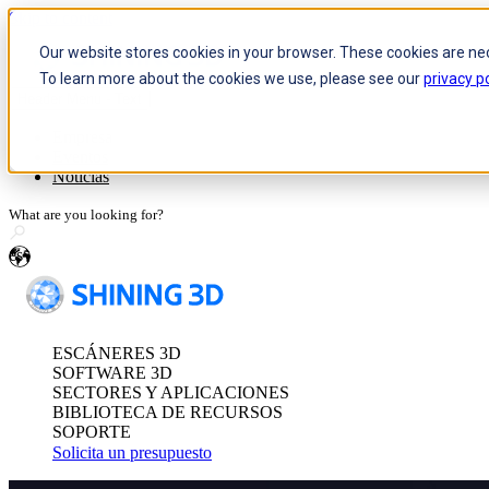
Skip to content
Our website stores cookies in your browser. These cookies are ne
To learn more about the cookies we use, please see our
privacy po
Header Menu - Text
Sistema óptico de medición 3
Empresa
Eventos
FreeScan Trak Pr
Noticias
FreeScan Trak No
FreeProbe Series
es
Escáner 3D autónomo de metro
ESCÁNERES 3D
FreeScan Omni Ser
SOFTWARE 3D
Ver todos los produc
SECTORES Y APLICACIONES
BIBLIOTECA DE RECURSOS
SOPORTE
Solicita un presupuesto