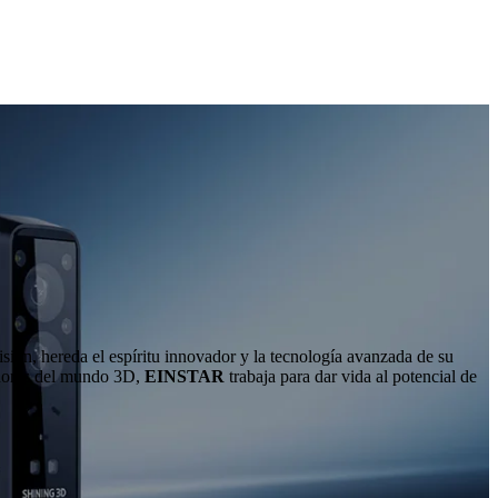
sión, hereda el espíritu innovador y la tecnología avanzada de su
radores del mundo 3D,
EINSTAR
trabaja para dar vida al potencial de