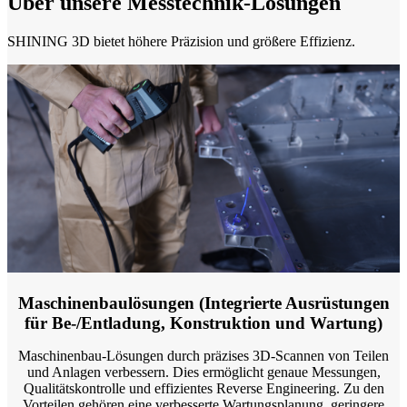
Über unsere Messtechnik-Lösungen
Intraoral Scan
SHINING 3D bietet höhere Präzision und größere Effizienz.
Aoralscan Elf
NEU
Aoralscan Elite Wireless
NEU
Aoralscan Elite
NEU
Aoralscan 3 Wireless
Aoralscan 3
Lab Scan
AutoScan-DS-EX Pro (H)
AutoScan-DS-EX Pro (C)
Dental 3D-Drucker
Ceramix-Nano
NEU
Maschinenbaulösungen (Integrierte Ausrüstungen
AccuFab-Aris
NEU
für Be-/Entladung, Konstruktion und Wartung)
AccuFab F1
Maschinenbau-Lösungen durch präzises 3D-Scannen von Teilen
AccuFab CEL
und Anlagen verbessern. Dies ermöglicht genaue Messungen,
AccuFab L4D/K
Qualitätskontrolle und effizientes Reverse Engineering. Zu den
Vorteilen gehören eine verbesserte Wartungsplanung, geringere