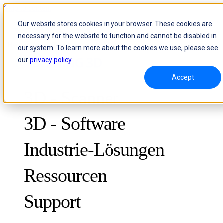
Skip to content
Our website stores cookies in your browser. These cookies are
necessary for the website to function and cannot be disabled in
Header Menu - Text
our system. To learn more about the cookies we use, please see
our
privacy policy
.
Accept
3D - Scanner
3D - Software
Industrie-Lösungen
Ressourcen
METROLOGY
ZUR QUALITÄTSKONTROLLE
Support
Fallstudien
Optische 3D-Messung und dynamisches Tracking ohne Marker
FreeScan Trak ProW
NEU
Leitfäden
FreeScan