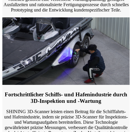
Neuer 3D-Gesichtsscanner
Ausfallzeiten und rationalisierte Fertigungsprozesse durch schnelles
Prototyping und die Entwicklung kundenspezifischer Teile.
e-Motion
NEU
MetiSmile
Post-Processing-Einheiten
FabWash
FabCure N2
NEU
FabCure 2
Alle Dental Produkte ansehen
Demo erhalten
Fortschrittlicher Schiffs- und Hafenindustrie durch
3D-Inspektion und -Wartung
SHINING 3D-Scanner leisten einen Beitrag für die Schifffahrts-
und Hafenindustrie, indem sie präzise 3D-Scanner für Inspektions-
und Wartungsaufgaben bereitstellen. Diese Technologie
gewährleistet präzise Messungen, verbessert die Qualitätskontrolle