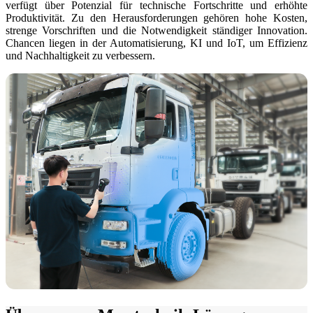
verfügt über Potenzial für technische Fortschritte und erhöhte
Produktivität. Zu den Herausforderungen gehören hohe Kosten,
3D-Scanner mit hybrider Lichtquelle
strenge Vorschriften und die Notwendigkeit ständiger Innovation.
Chancen liegen in der Automatisierung, KI und IoT, um Effizienz
EinScan H2
und Nachhaltigkeit zu verbessern.
Zubehör
FootStation
Der EinScan Libre Rucksack
Alle Professional Produkte ansehen
ENTRY-LEVEL · EINSTAR
FÜR 3D- MODELLE
Bester kosteneffektiver 3D-Scanner für Beginner
EINSTAR VEGA
EINSTAR 2
NEU
EINSTAR Rockit
NEU
Alle Einsteigerprodukte ansehen
DENTAL
FÜR DIE DIGITALE ZAHNMEDIZIN