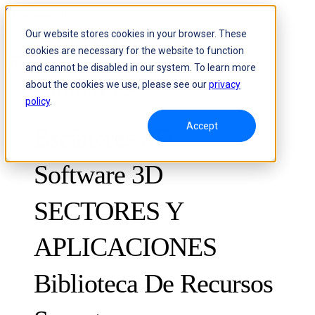
Skip to content
Our website stores cookies in your browser. These
cookies are necessary for the website to function
Header Menu - Text
and cannot be disabled in our system. To learn more
about the cookies we use, please see our
privacy
policy
.
Accept
Escáneres 3D
Software 3D
SECTORES Y
APLICACIONES
METROLOGÍA
PARA EL CONTROL DE CALIDAD
Biblioteca De Recursos
Sistema óptico de medición 3D y seguimiento dinámico
FreeScan Trak ProW
FreeScan
Casos de éxito