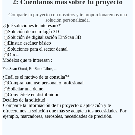
2: Cuéntanos más sobre tu proyecto
Escaneo intraoral
Comparte tu proyecto con nosotros y te proporcionaremos una
Aoralscan Elf
NEUVO
solución personalizada.
Aoralscan Elite Wireless
NUEVO
¿Qué soluciones te interesan?
*
Aoralscan Elite
Solución de metrología 3D
Solución de digitalización EinScan 3D
Aoralscan 3 Wireless
Einstar: escáner básico
Aoralscan 3
Soluciones para el sector dental
Otros
Escáner para laboratorio
Modelos que te interesan :
AutoScan-DS-EX Pro (H)
AutoScan-DS-EX Pro (C)
¿Cuál es el motivo de tu consulta?
*
Compra para uso personal o profesional
Impresión 3D
Solicitar una demo
Conviértete en distribuidor
Ceramix-Nano
NEUVO
Detalles de la solicitud :
AccuFab-Aris
NEUVO
Comparte la información de tu proyecto o aplicación y te
AccuFab F1
ofreceremos la solución que más se adapte a tus necesidades. Por
ejemplo, marcadores, aerosoles, necesidades de precisión.
AccuFab CEL
AccuFab L4D/K