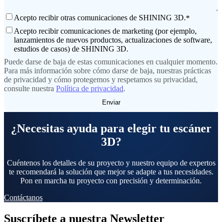
Escáner facial 3D
Acepto recibir otras comunicaciones de SHINING 3D.
*
e-Motion
NUEVO
MetiSmile
Acepto recibir comunicaciones de marketing (por ejemplo,
lanzamientos de nuevos productos, actualizaciones de software,
estudios de casos) de SHINING 3D.
Unidades de postprocesado
Puede darse de baja de estas comunicaciones en cualquier momento.
FabWash
NUEVO
Para más información sobre cómo darse de baja, nuestras prácticas
FabCure N2
de privacidad y cómo protegemos y respetamos su privacidad,
consulte nuestra
Política de privacidad
.
FabCure 2
Ver todos los productos
¿Necesitas ayuda para elegir tu escáner
Contáctanos
3D?
Cuéntenos los detalles de su proyecto y nuestro equipo de expertos
te recomendará la solución que mejor se adapte a tus necesidades.
Pon en marcha tu proyecto con precisión y determinación.
Contáctanos
Suscríbete a nuestra Newsletter