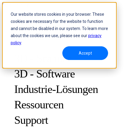
Skip to content
Our website stores cookies in your browser. These
cookies are necessary for the website to function
Header Menu - Text
and cannot be disabled in our system. To learn more
about the cookies we use, please see our
privacy
policy
.
Accept
3D - Scanner
3D - Software
Industrie-Lösungen
Ressourcen
METROLOGY
ZUR QUALITÄTSKONTROLLE
Support
Fallstudien
Optische 3D-Messung und dynamisches Tracking ohne Marker
FreeScan Trak ProW
NEU
Leitfäden
FreeScan