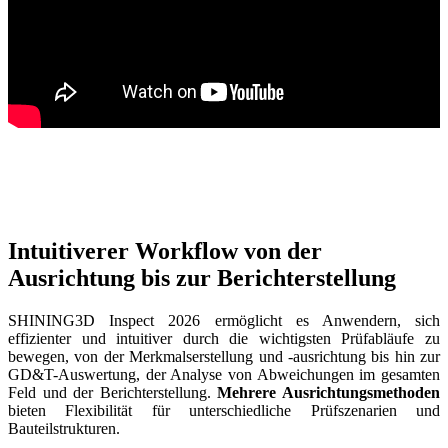
Neuer 3D-Gesichtsscanner
e-Motion
NEU
MetiSmile
Post-Processing-Einheiten
FabWash
FabCure N2
NEU
FabCure 2
Alle Dental Produkte ansehen
Intuitiverer Workflow von der
Ausrichtung bis zur Berichterstellung
Demo erhalten
SHINING3D Inspect 2026 ermöglicht es Anwendern, sich
effizienter und intuitiver durch die wichtigsten Prüfabläufe zu
bewegen, von der Merkmalserstellung und -ausrichtung bis hin zur
GD&T-Auswertung, der Analyse von Abweichungen im gesamten
Feld und der Berichterstellung.
Mehrere Ausrichtungsmethoden
bieten Flexibilität für unterschiedliche Prüfszenarien und
Bauteilstrukturen.