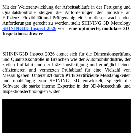
Mit der Weiterentwicklung der Arbeitsabläufe in der Fertigung und
Intraoral Scan
Qualitätskontrolle steigen die Anforderungen der Industrie an
Aoralscan Elf
NEU
Effizienz, Flexibilität und Prüfgenauigkeit. Um diesen wachsenden
Anforderungen gerecht zu werden, stellt SHINING 3D Metrology
Aoralscan Elite Wireless
NEU
SHINING3D Inspect
2026
vor -
eine optimierte, modulare 3D-
Aoralscan Elite
NEU
Inspektionssoftware
.
Aoralscan 3 Wireless
Aoralscan 3
SHINING3D Inspect 2026 eignet sich für die Dimensionsprüfung
Lab Scan
und Qualitätskontrolle in Branchen wie der Automobilindustrie, der
zivilen Luftfahrt und der Präzisionsfertigung und ermöglicht einen
AutoScan-DS-EX Pro (H)
effizienteren und vernetzten Prüfablauf für eine Vielzahl von
AutoScan-DS-EX Pro (C)
Messaufgaben. Unterstützt durch
PTB-zertifizierte
Messfähigkeiten
und unabhängig von SHINING 3D entwickelt, spiegelt die
Software die starke interne Expertise in der 3D-Messtechnik und
Dental 3D-Drucker
Inspektionstechnologien wider.
Ceramix-Nano
NEU
AccuFab-Aris
NEU
AccuFab F1
AccuFab CEL
AccuFab L4D/K