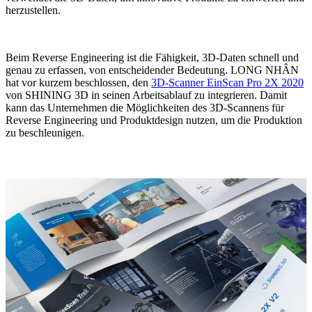
Neuer 3D-Gesichtsscanner
herzustellen.
e-Motion
NEU
MetiSmile
Beim Reverse Engineering ist die Fähigkeit, 3D-Daten schnell und
genau zu erfassen, von entscheidender Bedeutung. LONG NHÂN
Post-Processing-Einheiten
hat vor kurzem beschlossen, den
3D-Scanner EinScan Pro 2X 2020
von SHINING 3D
in
seinen Arbeitsablauf zu integrieren. Damit
FabWash
kann das Unternehmen die Möglichkeiten des 3D-Scannens für
FabCure N2
NEU
Reverse Engineering und Produktdesign nutzen, um die Produktion
FabCure 2
zu beschleunigen.
Alle Dental Produkte ansehen
Demo erhalten