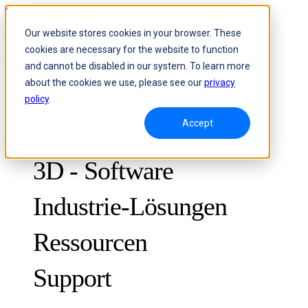
Skip to content
Our website stores cookies in your browser. These
cookies are necessary for the website to function
Header Menu - Text
and cannot be disabled in our system. To learn more
about the cookies we use, please see our
privacy
policy
.
Accept
3D - Scanner
3D - Software
Industrie-Lösungen
Ressourcen
METROLOGY
ZUR QUALITÄTSKONTROLLE
Support
Fallstudien
Optische 3D-Messung und dynamisches Tracking ohne Marker
FreeScan Trak ProW
NEU
Leitfäden
FreeScan