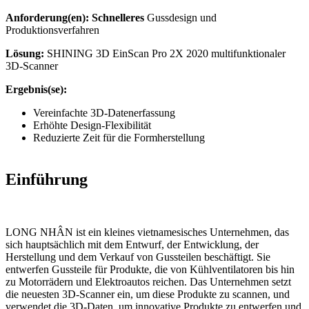
Intraoral Scan
Anforderung(en):
Schnelleres
Gussdesign und
Produktionsverfahren
Aoralscan Elf
NEU
Lösung:
SHINING
3D EinScan Pro 2X 2020 multifunktionaler
Aoralscan Elite Wireless
NEU
3D-Scanner
Aoralscan Elite
NEU
Aoralscan 3 Wireless
Ergebnis(se):
Aoralscan 3
Vereinfachte 3D-Datenerfassung
Erhöhte Design-Flexibilität
Lab Scan
Reduzierte Zeit für die Formherstellung
AutoScan-DS-EX Pro (H)
AutoScan-DS-EX Pro (C)
Einführung
Dental 3D-Drucker
Ceramix-Nano
NEU
LONG NHÂN ist ein kleines vietnamesisches Unternehmen, das
AccuFab-Aris
NEU
sich hauptsächlich mit dem Entwurf, der Entwicklung, der
AccuFab F1
Herstellung und dem Verkauf von Gussteilen beschäftigt. Sie
entwerfen Gussteile für Produkte, die von Kühlventilatoren bis hin
AccuFab CEL
zu Motorrädern und Elektroautos reichen. Das Unternehmen setzt
AccuFab L4D/K
die neuesten 3D-Scanner ein, um diese Produkte zu scannen, und
verwendet die 3D-Daten, um innovative Produkte zu entwerfen und