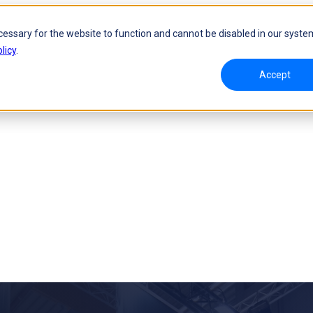
cessary for the website to function and cannot be disabled in our syste
licy
.
Accept
amisches Tracking ohne Marker
Handgeführter 3D-Laserscanner
roW
NEU
FreeScan UE Nova
NEU
FreeScan Trio
va
NEU
FreeScan UE Pro2
NEU
FreeScan UE Pro
FreeScan Combo Series
Scanner für die Messtechnik
Automatisierungslösung
rie
NEU
RobotScan-Serie
NEU
ukte ansehen