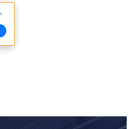
m.
Hochpräzises 3D-Messsystem
OptimScan Q12/Q9 HD
NEU
OptimScan Q12/Q9
NEU
OptimScan 5M Plus
AutoScan Inspec2
NEU
Messtechnik-Zubehör
Marker-Set-Serie
Zweiachsiger Drehteller
NEU