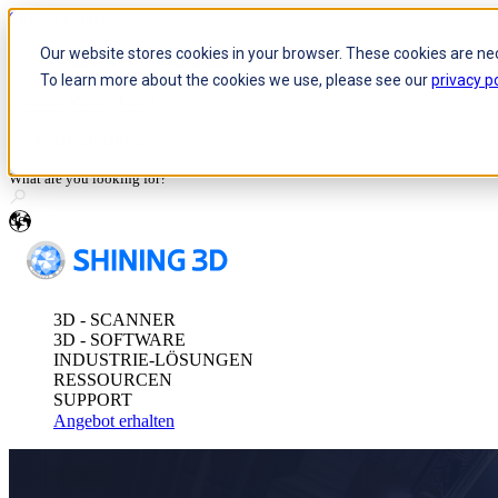
Skip to content
Our website stores cookies in your browser. These cookies are ne
To learn more about the cookies we use, please see our
privacy po
Header Menu - Text
Optische 3D-Messung und dyn
Unternehmen
FreeScan Trak P
FreeScan Trak No
de
FreeProbe Series
3D - SCANNER
Eigenständiger, prüfbarer 3D-
3D - SOFTWARE
INDUSTRIE-LÖSUNGEN
FreeScan Omni-Se
RESSOURCEN
Alle Metrology Prod
SUPPORT
Angebot erhalten