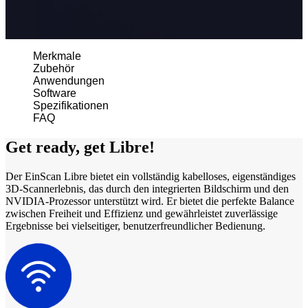
EINSTAR 2
NEU
EINSTAR Rockit
NEU
Merkmale
Alle Einsteigerprodukte ansehen
Zubehör
Anwendungen
DENTAL
FÜR DIE DIGITALE ZAHNMEDIZIN
Software
Spezifikationen
Intraoral Scan
FAQ
Aoralscan Elf
NEU
Get ready, get Libre!
Aoralscan Elite Wireless
NEU
Aoralscan Elite
NEU
Der EinScan Libre bietet ein vollständig kabelloses, eigenständiges
Aoralscan 3 Wireless
3D-Scannerlebnis, das durch den integrierten Bildschirm und den
NVIDIA-Prozessor unterstützt wird. Er bietet die perfekte Balance
Aoralscan 3
zwischen Freiheit und Effizienz und gewährleistet zuverlässige
Ergebnisse bei vielseitiger, benutzerfreundlicher Bedienung.
Lab Scan
AutoScan-DS-EX Pro (H)
AutoScan-DS-EX Pro (C)
Dental 3D-Drucker