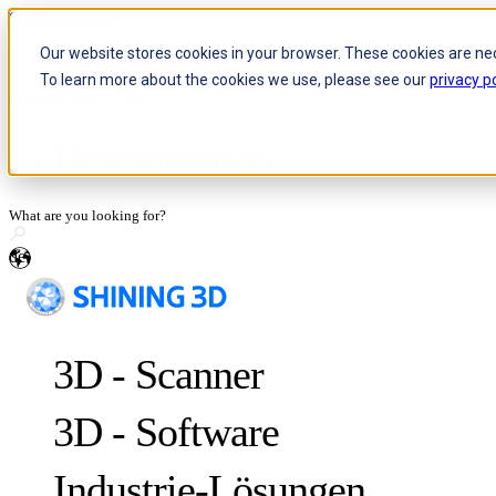
Skip to content
Our website stores cookies in your browser. These cookies are ne
To learn more about the cookies we use, please see our
privacy po
Header Menu - Text
Unternehmen
Über SHINING 3D
Karriere
Wiederverkäufer werden
de
Medienanfragen
Teilen Sie Ihre Geschichte
3D - Scanner
3D - Software
Industrie-Lösungen