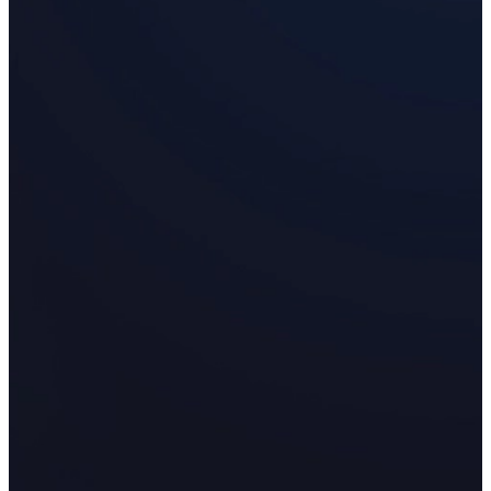
EinScan Rigil Series
NEU
EinScan Medixa
NEU
Desktop-3D-Scanner
EinScan SP V2
EinScan SE V2
3D-Scanner mit hybrider Lichtquelle
EinScan H2
Zubehör
FootStation
Der EinScan Libre Rucksack
Alle Professional Produkte ansehen
ENTRY-LEVEL · EINSTAR
FÜR 3D- MODELLE
Bester kosteneffektiver 3D-Scanner für Beginner
EINSTAR VEGA