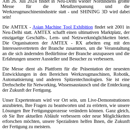
Am 26. Juli 2024 findet in Neu-Delhi wieder Nordindiens größte
Messe für die Metallzerspanung und die
Intraoral Scan
Werkzeugmaschinenindustrie statt - und SHINING 3D wird dabei
Aoralscan Elf
NEU
sein!
Aoralscan Elite Wireless
NEU
Die AMTEX -
Asian Machine Tool Exhibition
findet seit 2001 in
Aoralscan Elite
NEU
Neu-Delhi statt. AMTEX schafft einen ultimativen Marktplatz, der
einzigartige Geschäfts-, Lern- und Netzwerkmöglichkeiten bietet.
Aoralscan 3 Wireless
Die Organisatoren der AMTEX - RX arbeiten eng mit den
Aoralscan 3
Interessenvertretern der Branche zusammen, um die Veranstaltung
an die sich ändernden Bedürfnisse der Branche anzupassen und die
Lab Scan
Erfahrungen unserer Aussteller und Besucher zu verbessern.
AutoScan-DS-EX Pro (H)
Die Messe dient als Plattform für die Präsentation der neuesten
AutoScan-DS-EX Pro (C)
Entwicklungen in den Bereichen Werkzeugmaschinen, Robotik,
Automatisierung und anderen Spitzentechnologien. Sie ist eine
Drehscheibe für Networking, Wissensaustausch und die Entdeckung
Dental 3D-Drucker
der Zukunft der Fertigung.
Ceramix-Nano
NEU
Unser Expertenteam wird vor Ort sein, um Live-Demonstrationen
AccuFab-Aris
NEU
anzubieten, Ihre Fragen zu beantworten und zu erörtern, wie unsere
AccuFab F1
Lösungen Ihre Fertigungsprozesse verändern können. Ganz gleich,
ob Sie Ihre aktuellen Abläufe verbessern oder neue Möglichkeiten
AccuFab CEL
erforschen möchten, unsere Spezialisten helfen Ihnen, die Zukunft
AccuFab L4D/K
der Fertigung zu meistern.