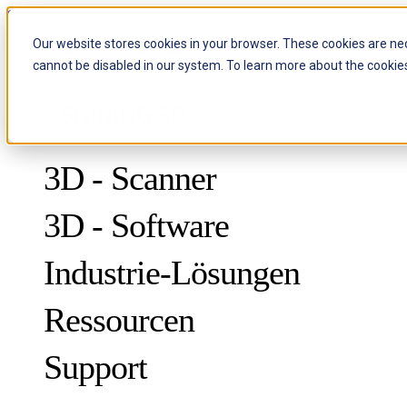
Skip to content
Our website stores cookies in your browser. These cookies are ne
cannot be disabled in our system. To learn more about the cookie
Header Menu - Text
3D - Scanner
3D - Software
Industrie-Lösungen
Ressourcen
METROLOGY
ZUR QUALITÄTSKONTROLLE
Support
Fallstudien
Optische 3D-Messung und dynamisches Tracking ohne Marker
FreeScan Trak ProW
NEU
Leitfäden
FreeScan