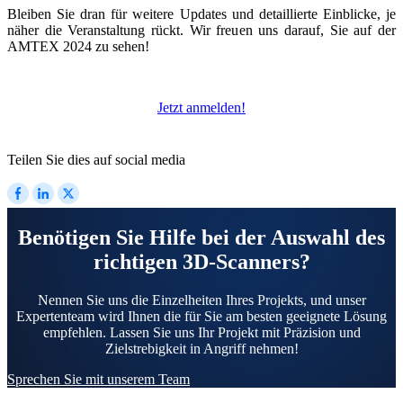
Neuer 3D-Gesichtsscanner
Bleiben Sie dran für weitere Updates und detaillierte Einblicke, je
näher die Veranstaltung rückt. Wir freuen uns darauf, Sie auf der
e-Motion
NEU
AMTEX 2024 zu sehen!
MetiSmile
Post-Processing-Einheiten
Jetzt anmelden!
FabWash
FabCure N2
NEU
Teilen Sie dies auf social media
FabCure 2
Alle Dental Produkte ansehen
Benötigen Sie Hilfe bei der Auswahl des
richtigen 3D-Scanners?
Demo erhalten
Nennen Sie uns die Einzelheiten Ihres Projekts, und unser
Expertenteam wird Ihnen die für Sie am besten geeignete Lösung
empfehlen. Lassen Sie uns Ihr Projekt mit Präzision und
Zielstrebigkeit in Angriff nehmen!
Sprechen Sie mit unserem Team