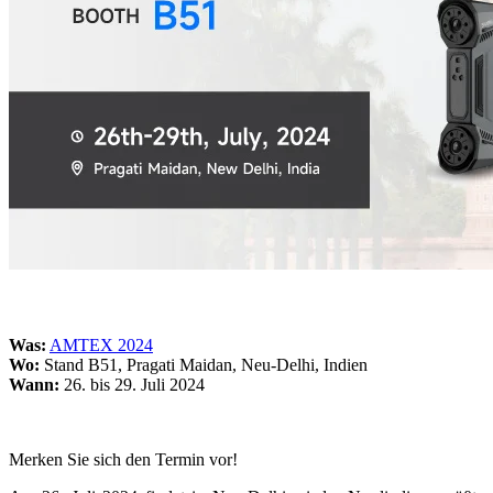
3D-Scanner mit hybrider Lichtquelle
EinScan H2
Zubehör
FootStation
Der EinScan Libre Rucksack
Alle Professional Produkte ansehen
ENTRY-LEVEL · EINSTAR
FÜR 3D- MODELLE
Bester kosteneffektiver 3D-Scanner für Beginner
EINSTAR VEGA
Was:
AMTEX 2024
EINSTAR 2
NEU
Wo:
Stand B51, Pragati Maidan, Neu-Delhi, Indien
Wann:
26. bis 29. Juli 2024
EINSTAR Rockit
NEU
Alle Einsteigerprodukte ansehen
Merken Sie sich den Termin vor!
DENTAL
FÜR DIE DIGITALE ZAHNMEDIZIN