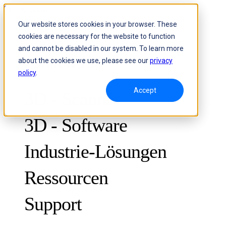
Skip to content
Our website stores cookies in your browser. These
cookies are necessary for the website to function
Header Menu - Text
and cannot be disabled in our system. To learn more
about the cookies we use, please see our
privacy
policy
.
Accept
3D - Scanner
3D - Software
Industrie-Lösungen
Ressourcen
METROLOGY
ZUR QUALITÄTSKONTROLLE
Support
Fallstudien
Optische 3D-Messung und dynamisches Tracking ohne Marker
FreeScan Trak ProW
NEU
Leitfäden
FreeScan