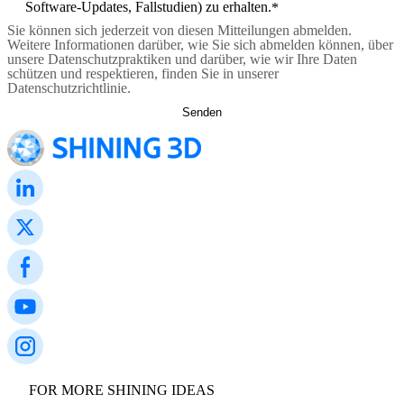
Software-Updates, Fallstudien) zu erhalten.
*
Neuer 3D-Gesichtsscanner
Sie können sich jederzeit von diesen Mitteilungen abmelden.
e-Motion
NEU
Weitere Informationen darüber, wie Sie sich abmelden können, über
unsere Datenschutzpraktiken und darüber, wie wir Ihre Daten
MetiSmile
schützen und respektieren, finden Sie in unserer
Datenschutzrichtlinie.
Post-Processing-Einheiten
FabWash
FabCure N2
NEU
FabCure 2
Alle Dental Produkte ansehen
Demo erhalten
FOR MORE SHINING IDEAS