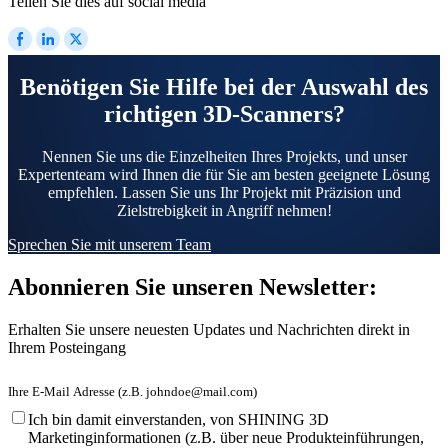
Teilen Sie dies auf social media
Intraoral Scan
Aoralscan Elf
NEU
Aoralscan Elite Wireless
NEU
Benötigen Sie Hilfe bei der Auswahl des
Aoralscan Elite
NEU
richtigen 3D-Scanners?
Aoralscan 3 Wireless
Aoralscan 3
Nennen Sie uns die Einzelheiten Ihres Projekts, und unser
Expertenteam wird Ihnen die für Sie am besten geeignete Lösung
empfehlen. Lassen Sie uns Ihr Projekt mit Präzision und
Lab Scan
Zielstrebigkeit in Angriff nehmen!
AutoScan-DS-EX Pro (H)
Sprechen Sie mit unserem Team
AutoScan-DS-EX Pro (C)
Abonnieren Sie unseren Newsletter:
Dental 3D-Drucker
Ceramix-Nano
NEU
Erhalten Sie unsere neuesten Updates und Nachrichten direkt in
AccuFab-Aris
NEU
Ihrem Posteingang
AccuFab F1
AccuFab CEL
AccuFab L4D/K
Ich bin damit einverstanden, von SHINING 3D
Marketinginformationen (z.B. über neue Produkteinführungen,