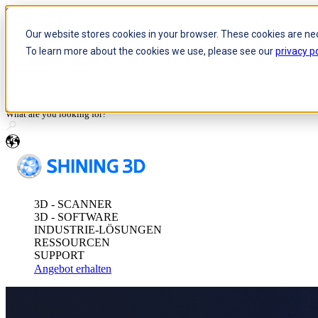
Skip to content
Our website stores cookies in your browser. These cookies are ne
To learn more about the cookies we use, please see our
privacy po
Header Menu - Text
Optische 3D-Messung und dyn
Unternehmen
FreeScan Trak P
FreeScan Trak No
de
FreeProbe Series
3D - SCANNER
Eigenständiger, prüfbarer 3D-
3D - SOFTWARE
INDUSTRIE-LÖSUNGEN
FreeScan Omni-Se
RESSOURCEN
Alle Metrology Prod
SUPPORT
Angebot erhalten