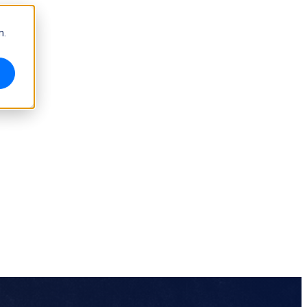
m.
Hochpräzises 3D-Messsystem
OptimScan Q12/Q9 HD
NEU
OptimScan Q12/Q9
NEU
OptimScan 5M Plus
AutoScan Inspec2
NEU
Messtechnik-Zubehör
Marker-Set-Serie
Zweiachsiger Drehteller
NEU