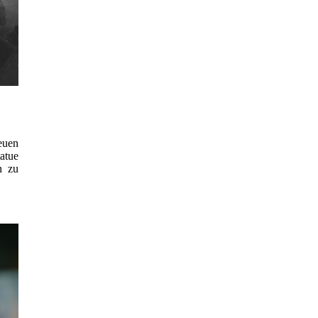
euen
atue
n zu