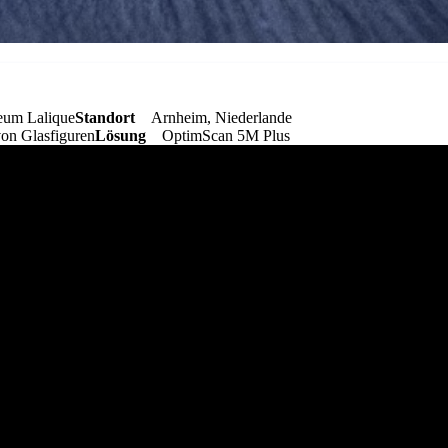
eum Lalique
Standort
Arnheim, Niederlande
on Glasfiguren
Lösung
OptimScan 5M Plus