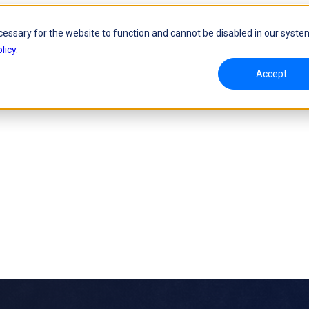
cessary for the website to function and cannot be disabled in our syste
licy
.
Accept
amisches Tracking ohne Marker
Handgeführter 3D-Laserscanner
roW
NEU
FreeScan UE Nova
NEU
FreeScan Trio
va
NEU
FreeScan UE Pro2
NEU
FreeScan UE Pro
FreeScan Combo Series
Scanner für die Messtechnik
Automatisierungslösung
rie
NEU
RobotScan-Serie
NEU
ukte ansehen