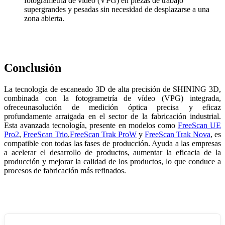
fotogrametría de vídeo (VPG) en piezas de trabajo
supergrandes y pesadas sin necesidad de desplazarse a una
zona abierta.
Conclusión
La tecnología de escaneado 3D de alta precisión de SHINING 3D,
combinada con la fotogrametría de vídeo (VPG) integrada,
ofrece
una
solución de medición óptica
precisa
y eficaz
profundamente arraigada en el sector de la fabricación industrial.
Esta avanzada tecnología, presente en modelos como
FreeScan UE
Pro2
,
FreeScan Trio
,
FreeScan Trak ProW
y
FreeScan Trak Nova
,
es
compatible con todas las fases de producción. Ayuda a las empresas
a acelerar el desarrollo de productos, aumentar la eficacia de la
producción y mejorar la calidad de los productos, lo que conduce a
procesos de fabricación más refinados.