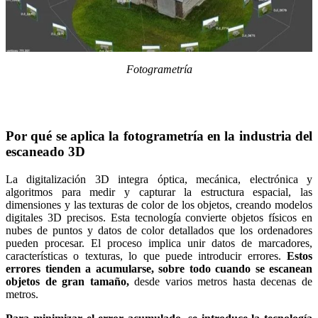
Escáner facial 3D
e-Motion
NUEVO
MetiSmile
Fotogrametría
Unidades de postprocesado
FabWash
NUEVO
FabCure N2
FabCure 2
Por qué se aplica la fotogrametría en la industria del
escaneado 3D
Ver todos los productos
La digitalización 3D integra óptica, mecánica, electrónica y
algoritmos para medir y capturar la estructura espacial, las
Contáctanos
dimensiones y las texturas de color de los objetos, creando modelos
digitales 3D precisos. Esta tecnología convierte objetos físicos en
nubes de puntos y datos de color detallados que los ordenadores
pueden procesar. El proceso implica unir datos de marcadores,
características o texturas, lo que puede introducir errores.
Estos
errores tienden a acumularse, sobre todo cuando se escanean
objetos de gran tamaño,
desde varios metros hasta decenas de
metros.