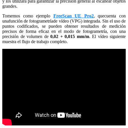
y los utilizará para garantizar la precisión general al escanear objetos
grandes.
Tomemos
como ejemplo
FreeScan UE Pro2
,
que
cuenta con
una
función
de fotogrametría
de vídeo
(VPG
) integrada
.
Sin el uso de
puntos codificados, se pueden obtener resultados de medición
precisos de forma eficaz en el modo de fotogrametría, con una
precisión de volumen de
0,02 + 0,015 mm/m
. El vídeo siguiente
muestra el flujo de trabajo completo.