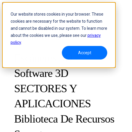
Skip to content
Our website stores cookies in your browser. These
cookies are necessary for the website to function
Header Menu - Text
and cannot be disabled in our system. To learn more
about the cookies we use, please see our
privacy
policy
.
Accept
Escáneres 3D
Software 3D
SECTORES Y
APLICACIONES
METROLOGÍA
PARA EL CONTROL DE CALIDAD
Biblioteca De Recursos
Sistema óptico de medición 3D y seguimiento dinámico
FreeScan Trak ProW
FreeScan
Casos de éxito