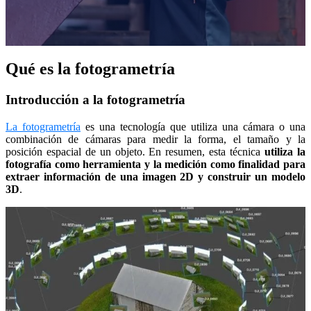
Escaneo intraoral
Aoralscan Elf
NEUVO
Aoralscan Elite Wireless
NUEVO
Qué es la fotogrametría
Aoralscan Elite
Aoralscan 3 Wireless
Introducción a la fotogrametría
Aoralscan 3
La fotogrametría
es una tecnología que utiliza una cámara o una
Escáner para laboratorio
combinación de cámaras para medir la forma, el tamaño y la
posición espacial de un objeto. En resumen, esta técnica
utiliza la
AutoScan-DS-EX Pro (H)
fotografía como herramienta y la medición como finalidad para
AutoScan-DS-EX Pro (C)
extraer información de una imagen 2D y construir un modelo
3D
.
Impresión 3D
Ceramix-Nano
NEUVO
AccuFab-Aris
NEUVO
AccuFab F1
AccuFab CEL
AccuFab L4D/K