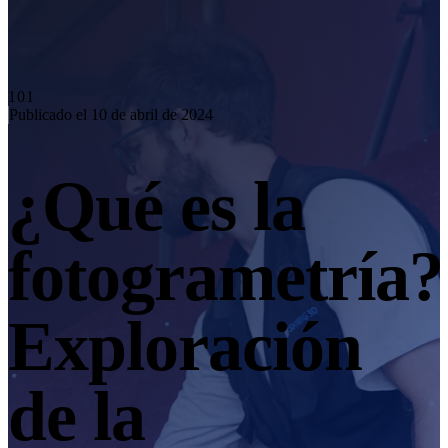
Solución de automatización
Serie RobotScan
NUEVO
Contáctanos
Accesorios de Metrología
101
Publicado el 10 de abril de 2024
Kit de marcadores
Mesa giratoria de doble eje
NUEVO
¿Qué es la
Ver todos los productos
PROFESIONAL · EINSCAN
PARA EL DISEÑO 3D
fotogrametría?
Escáner 3D láser "todo en uno"
EinScan Libre
Serie EinScan Rigil
NUEVO
Exploración
EinScan Medixa
NUEVO
Escáner 3D portátil con fuente de luz híbrida
de la
EinScan H2