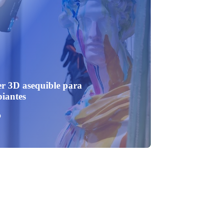
r 3D asequible para
piantes
o