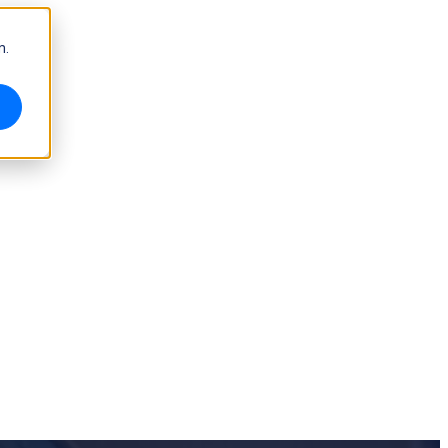
m.
Escáner de inspección 3D de alta precisión
OptimScan Q12/Q9 HD
NUEVO
OptimScan Q12/Q9
NUEVO
OptimScan 5M Plus
AutoScan Inspec2
NUEVO
Accesorios de Metrología
Kit de marcadores
Mesa giratoria de doble eje
NUEVO