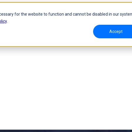
cessary for the website to function and cannot be disabled in our syste
licy
.
Accept
D y seguimiento dinámico
Escáner láser 3D portátil
oW
FreeScan UE Nova
va
FreeScan Trio
FreeScan UE Pro2
FreeScan UE Pro
FreeScan Combo Series
logía para la inspección
Solución de automatización
ies
NUEVO
Serie RobotScan
NUEVO
tos