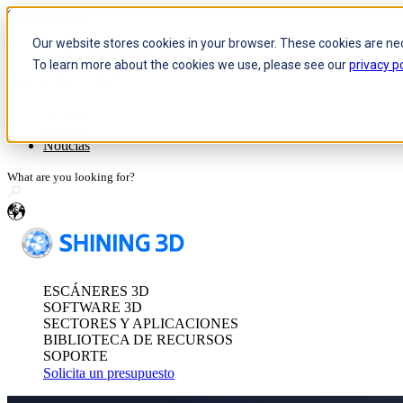
Skip to content
Our website stores cookies in your browser. These cookies are ne
To learn more about the cookies we use, please see our
privacy po
Header Menu - Text
Sistema óptico de medición 3
Empresa
Eventos
FreeScan Trak Pr
Noticias
FreeScan Trak No
FreeProbe Series
es
Escáner 3D autónomo de metro
ESCÁNERES 3D
FreeScan Omni Ser
SOFTWARE 3D
Ver todos los produc
SECTORES Y APLICACIONES
BIBLIOTECA DE RECURSOS
SOPORTE
Solicita un presupuesto