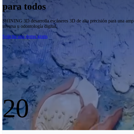
para metrólogos
SHINING 3D desarrolla escáneres 3D de alta precisión para una amplia 
inversa u odontología digital.
Solicita una demo gratis
20